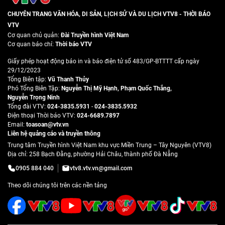
CHUYÊN TRANG VĂN HÓA, DI SẢN, LỊCH SỬ VÀ DU LỊCH VTV8 - THỜI BÁO
VTV
Cơ quan chủ quản:
Đài Truyền hình Việt Nam
Cơ quan báo chí:
Thời báo VTV
Giấy phép hoạt động báo in và báo điện tử số 483/GP-BTTTT cấp ngày
29/12/2023
Tổng Biên tập:
Vũ Thanh Thủy
Phó Tổng Biên Tập:
Nguyễn Thị Mỹ Hạnh
,
Phạm Quốc Thắng
,
Nguyễn Trọng Ninh
Tổng đài VTV:
024-3835.5931
-
024-3835.5932
Ðiện thoại Thời báo VTV:
024-6689.7897
Email:
toasoan@vtv.vn
Liên hệ quảng cáo và truyền thông
Trung tâm Truyền hình Việt Nam khu vực Miền Trung – Tây Nguyên (VTV8)
Địa chỉ: 258 Bạch Đằng, phường Hải Châu, thành phố Đà Nẵng
0905 884 040
vtv8.vtv.vn@gmail.com
Theo dõi chúng tôi trên các nền tảng