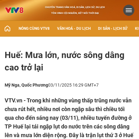
CHUYÊN TRANG VĂN HOÁ, DI SẢN, LỊCH SỬ, DU LỊCH
TÔN VINH CỘI NGUỒN, KẾT NỐI THỜI ĐẠI
NÓNG CÙNG VTV8
VĂN HOÁ - DU LỊCH
DI SẢN - LỊCH SỬ
KI
Huế: Mưa lớn, nước sông dâng
cao trở lại
Mỹ Nga, Quốc Phương
03/11/2025 16:29 GMT+7
VTV.vn - Trong khi những vùng thấp trũng nước vẫn
chưa rút hết, nhiều nơi còn ngập sâu thì chiều tối
qua cho đến sáng nay (03/11), nhiều tuyến đường ở
TP Huế lại tái ngập lụt do nước trên các sông dâng
lên và mưa lớn diện rộng. Đây là trận lụt thứ 3 ở Huế