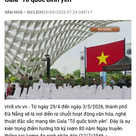
VĂN HOÁ – DU LỊCH
29/04/2026 07:24 GMT+7
vtv8.vtv.vn - Từ ngày 29/4 đến ngày 3/5/2026, thành phố
Đà Nẵng sẽ là nơi diễn ra chuỗi hoạt động văn hóa, nghệ
thuật đặc sắc mang tên Gala "Tổ quốc bình yên". Đây là sự
kiện trọng điểm hướng tới kỷ niệm 80 năm Ngày truyền
thống lực lượng An ninh nhân dân (12/7/1946 –