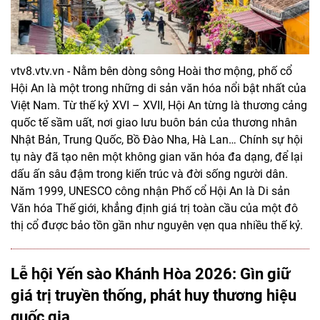
vtv8.vtv.vn - Nằm bên dòng sông Hoài thơ mộng, phố cổ
Hội An là một trong những di sản văn hóa nổi bật nhất của
Việt Nam. Từ thế kỷ XVI – XVII, Hội An từng là thương cảng
quốc tế sầm uất, nơi giao lưu buôn bán của thương nhân
Nhật Bản, Trung Quốc, Bồ Đào Nha, Hà Lan… Chính sự hội
tụ này đã tạo nên một không gian văn hóa đa dạng, để lại
dấu ấn sâu đậm trong kiến trúc và đời sống người dân.
Năm 1999, UNESCO công nhận Phố cổ Hội An là Di sản
Văn hóa Thế giới, khẳng định giá trị toàn cầu của một đô
thị cổ được bảo tồn gần như nguyên vẹn qua nhiều thế kỷ.
Lễ hội Yến sào Khánh Hòa 2026: Gìn giữ
giá trị truyền thống, phát huy thương hiệu
quốc gia