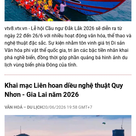
vtv8.vtv.vn - Lễ hội Cầu ngư Đắk Lắk 2026 sẽ diễn ra từ
ngày 22 đến 26/6 với nhiều hoạt động văn hóa, thể thao và
nghệ thuật đặc sắc. Sự kiện nhằm tôn vinh giá trị Di sản
Văn hóa phi vật thể quốc gia, tri ân các bậc tiền nhân khai
phá nghề biển, đồng thời góp phần quảng bá hình ảnh du
lịch vùng biển phía Đông của tỉnh.
Khai mạc Liên hoan diều nghệ thuật Quy
Nhơn - Gia Lai năm 2026
VĂN HOÁ – DU LỊCH
20/06/2026 19:58 GMT+7