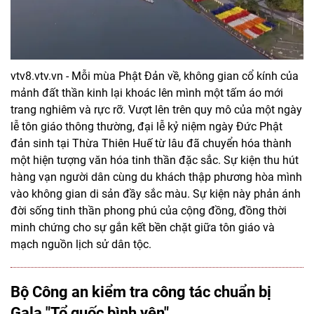
vtv8.vtv.vn - Mỗi mùa Phật Đản về, không gian cổ kính của
mảnh đất thần kinh lại khoác lên mình một tấm áo mới
trang nghiêm và rực rỡ. Vượt lên trên quy mô của một ngày
lễ tôn giáo thông thường, đại lễ kỷ niệm ngày Đức Phật
đản sinh tại Thừa Thiên Huế từ lâu đã chuyển hóa thành
một hiện tượng văn hóa tinh thần đặc sắc. Sự kiện thu hút
hàng vạn người dân cùng du khách thập phương hòa mình
vào không gian di sản đầy sắc màu. Sự kiện này phản ánh
đời sống tinh thần phong phú của cộng đồng, đồng thời
minh chứng cho sự gắn kết bền chặt giữa tôn giáo và
mạch nguồn lịch sử dân tộc.
Bộ Công an kiểm tra công tác chuẩn bị
Gala "Tổ quốc bình yên"