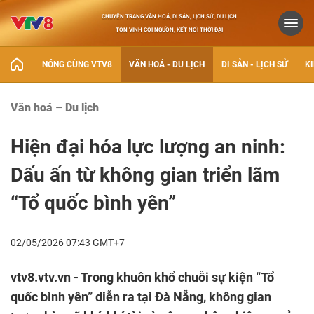
CHUYÊN TRANG VĂN HOÁ, DI SẢN, LỊCH SỬ, DU LỊCH
TÔN VINH CỘI NGUỒN, KẾT NỐI THỜI ĐẠI
NÓNG CÙNG VTV8
VĂN HOÁ - DU LỊCH
DI SẢN - LỊCH SỬ
KI
Văn hoá – Du lịch
Hiện đại hóa lực lượng an ninh:
Dấu ấn từ không gian triển lãm
“Tổ quốc bình yên”
02/05/2026 07:43 GMT+7
vtv8.vtv.vn - Trong khuôn khổ chuỗi sự kiện “Tổ
quốc bình yên” diễn ra tại Đà Nẵng, không gian