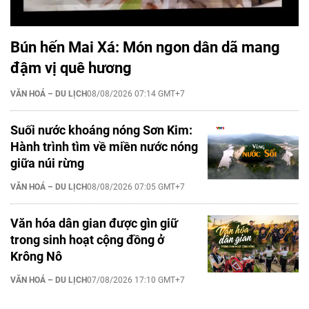
Bún hến Mai Xá: Món ngon dân dã mang
đậm vị quê hương
VĂN HOÁ – DU LỊCH
08/08/2026 07:14 GMT+7
Suối nước khoáng nóng Sơn Kim:
Hành trình tìm về miền nước nóng
giữa núi rừng
VĂN HOÁ – DU LỊCH
08/08/2026 07:05 GMT+7
Văn hóa dân gian được gìn giữ
trong sinh hoạt cộng đồng ở
Krông Nô
VĂN HOÁ – DU LỊCH
07/08/2026 17:10 GMT+7