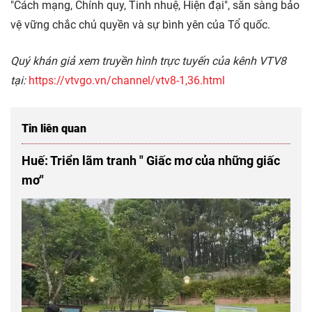
"Cách mạng, Chính quy, Tinh nhuệ, Hiện đại", sẵn sàng bảo
vệ vững chắc chủ quyền và sự bình yên của Tổ quốc.
Quý khán giả xem truyền hình trực tuyến của kênh VTV8
tại:
https://vtvgo.vn/channel/vtv8-1,36.html
Tin liên quan
Huế: Triển lãm tranh " Giấc mơ của những giấc
mơ"