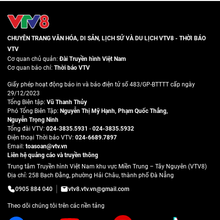
CHUYÊN TRANG VĂN HÓA, DI SẢN, LỊCH SỬ VÀ DU LỊCH VTV8 - THỜI BÁO
VTV
Cơ quan chủ quản:
Đài Truyền hình Việt Nam
Cơ quan báo chí:
Thời báo VTV
Giấy phép hoạt động báo in và báo điện tử số 483/GP-BTTTT cấp ngày
29/12/2023
Tổng Biên tập:
Vũ Thanh Thủy
Phó Tổng Biên Tập:
Nguyễn Thị Mỹ Hạnh
,
Phạm Quốc Thắng
,
Nguyễn Trọng Ninh
Tổng đài VTV:
024-3835.5931
-
024-3835.5932
Ðiện thoại Thời báo VTV:
024-6689.7897
Email:
toasoan@vtv.vn
Liên hệ quảng cáo và truyền thông
Trung tâm Truyền hình Việt Nam khu vực Miền Trung – Tây Nguyên (VTV8)
Địa chỉ: 258 Bạch Đằng, phường Hải Châu, thành phố Đà Nẵng
0905 884 040
vtv8.vtv.vn@gmail.com
Theo dõi chúng tôi trên các nền tảng