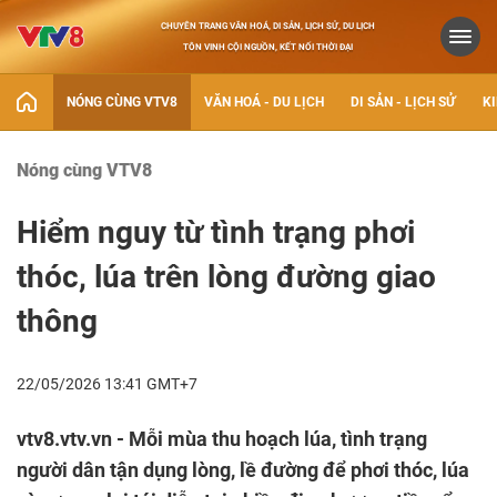
CHUYÊN TRANG VĂN HOÁ, DI SẢN, LỊCH SỬ, DU LỊCH
TÔN VINH CỘI NGUỒN, KẾT NỐI THỜI ĐẠI
NÓNG CÙNG VTV8
VĂN HOÁ - DU LỊCH
DI SẢN - LỊCH SỬ
KI
Nóng cùng VTV8
Hiểm nguy từ tình trạng phơi
thóc, lúa trên lòng đường giao
thông
22/05/2026 13:41 GMT+7
vtv8.vtv.vn - Mỗi mùa thu hoạch lúa, tình trạng
người dân tận dụng lòng, lề đường để phơi thóc, lúa