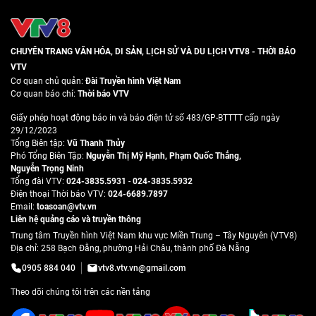
CHUYÊN TRANG VĂN HÓA, DI SẢN, LỊCH SỬ VÀ DU LỊCH VTV8 - THỜI BÁO
VTV
Cơ quan chủ quản:
Đài Truyền hình Việt Nam
Cơ quan báo chí:
Thời báo VTV
Giấy phép hoạt động báo in và báo điện tử số 483/GP-BTTTT cấp ngày
29/12/2023
Tổng Biên tập:
Vũ Thanh Thủy
Phó Tổng Biên Tập:
Nguyễn Thị Mỹ Hạnh
,
Phạm Quốc Thắng
,
Nguyễn Trọng Ninh
Tổng đài VTV:
024-3835.5931
-
024-3835.5932
Ðiện thoại Thời báo VTV:
024-6689.7897
Email:
toasoan@vtv.vn
Liên hệ quảng cáo và truyền thông
Trung tâm Truyền hình Việt Nam khu vực Miền Trung – Tây Nguyên (VTV8)
Địa chỉ: 258 Bạch Đằng, phường Hải Châu, thành phố Đà Nẵng
0905 884 040
vtv8.vtv.vn@gmail.com
Theo dõi chúng tôi trên các nền tảng