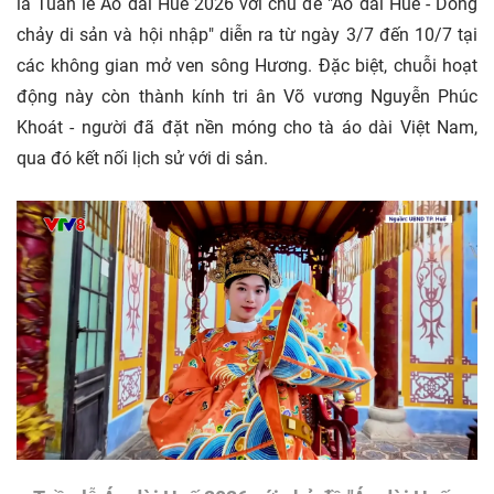
là Tuần lễ Áo dài Huế 2026 với chủ đề "Áo dài Huế - Dòng
chảy di sản và hội nhập" diễn ra từ ngày 3/7 đến 10/7 tại
các không gian mở ven sông Hương. Đặc biệt, chuỗi hoạt
động này còn thành kính tri ân Võ vương Nguyễn Phúc
Khoát - người đã đặt nền móng cho tà áo dài Việt Nam,
qua đó kết nối lịch sử với di sản.