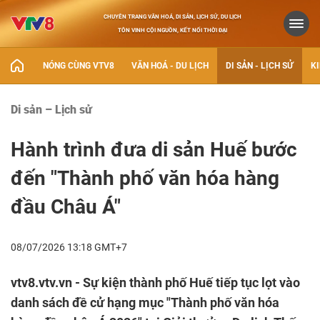
CHUYÊN TRANG VĂN HOÁ, DI SẢN, LỊCH SỬ, DU LỊCH
TÔN VINH CỘI NGUỒN, KẾT NỐI THỜI ĐẠI
NÓNG CÙNG VTV8
VĂN HOÁ - DU LỊCH
DI SẢN - LỊCH SỬ
KI
Di sản – Lịch sử
Hành trình đưa di sản Huế bước
đến "Thành phố văn hóa hàng
đầu Châu Á"
08/07/2026 13:18 GMT+7
vtv8.vtv.vn - Sự kiện thành phố Huế tiếp tục lọt vào
danh sách đề cử hạng mục "Thành phố văn hóa