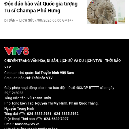
Độc đáo bảo vật Quốc gia tượng
Tu sĩ Champa Phú Hưng
DI SẢN – LỊCH SỬ
07/08/2026 06:00 GMT+7
CHUYÊN TRANG VĂN HÓA, DI SẢN, LỊCH SỬ VÀ DU LỊCH VTV8 - THỜI BÁO
VTV
Cơ quan chủ quản:
Đài Truyền hình Việt Nam
Cơ quan báo chí:
Thời báo VTV
Giấy phép hoạt động báo in và báo điện tử số 483/GP-BTTTT cấp ngày
29/12/2023
Tổng Biên tập:
Vũ Thanh Thủy
Phó Tổng Biên Tập:
Nguyễn Thị Mỹ Hạnh
,
Phạm Quốc Thắng
,
Nguyễn Trọng Ninh
Tổng đài VTV:
024-3835.5931
-
024-3835.5932
Ðiện thoại Thời báo VTV:
024-6689.7897
Email:
toasoan@vtv.vn