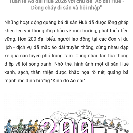
Tuần lễ Áo dài Huế 2026 với chủ đề "Áo dài Huế -
Dòng chảy di sản và hội nhập"
Những hoạt động quảng bá di sản Huế đã được lồng ghép
khéo léo với thông điệp bảo vệ môi trường, phát triển bền
vững. Hơn 200 đại biểu, người lao động tại các đơn vị du
lịch - dịch vụ đã mặc áo dài truyền thống, cùng nhau đạp
xe qua các tuyến phố trung tâm. Cùng nhau lan tỏa thông
điệp về lối sống xanh. Nhờ thế, hình ảnh một di sản Huế
xanh, sạch, thân thiện được khắc họa rõ nét, quảng bá
mạnh mẽ định hướng "Kinh đô Áo dài".