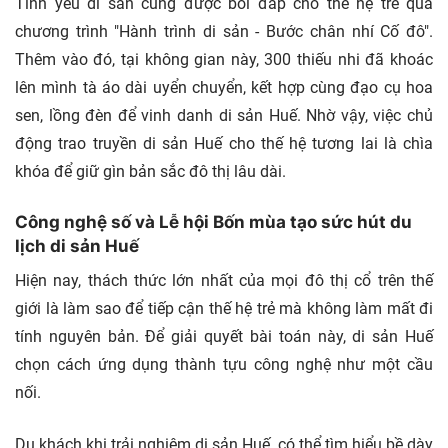
Tình yêu di sản cũng được bồi đắp cho thế hệ trẻ qua
chương trình "Hành trình di sản - Bước chân nhí Cố đô".
Thêm vào đó, tại không gian này, 300 thiếu nhi đã khoác
lên mình tà áo dài uyển chuyển, kết hợp cùng đạo cụ hoa
sen, lồng đèn để vinh danh di sản Huế. Nhờ vậy, việc chủ
động trao truyền di sản Huế cho thế hệ tương lai là chìa
khóa để giữ gìn bản sắc đô thị lâu dài.
Công nghệ số và Lễ hội Bốn mùa tạo sức hút du
lịch di sản Huế
Hiện nay, thách thức lớn nhất của mọi đô thị cổ trên thế
giới là làm sao để tiếp cận thế hệ trẻ mà không làm mất đi
tính nguyên bản. Để giải quyết bài toán này, di sản Huế
chọn cách ứng dụng thành tựu công nghệ như một cầu
nối.
Du khách khi trải nghiệm di sản Huế có thể tìm hiểu bề dày