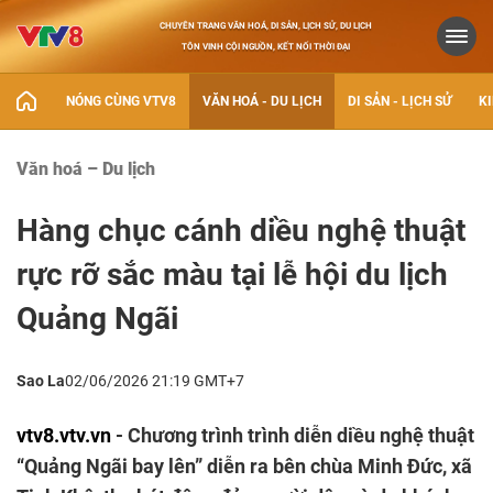
CHUYÊN TRANG VĂN HOÁ, DI SẢN, LỊCH SỬ, DU LỊCH
TÔN VINH CỘI NGUỒN, KẾT NỐI THỜI ĐẠI
NÓNG CÙNG VTV8
VĂN HOÁ - DU LỊCH
DI SẢN - LỊCH SỬ
KI
Văn hoá – Du lịch
Hàng chục cánh diều nghệ thuật
rực rỡ sắc màu tại lễ hội du lịch
Quảng Ngãi
Sao La
02/06/2026 21:19 GMT+7
vtv8.vtv.vn
- Chương trình trình diễn diều nghệ thuật
“Quảng Ngãi bay lên” diễn ra bên chùa Minh Đức, xã