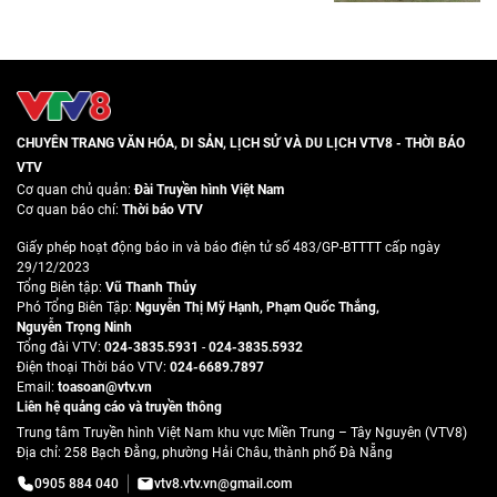
CHUYÊN TRANG VĂN HÓA, DI SẢN, LỊCH SỬ VÀ DU LỊCH VTV8 - THỜI BÁO
VTV
Cơ quan chủ quản:
Đài Truyền hình Việt Nam
Cơ quan báo chí:
Thời báo VTV
Giấy phép hoạt động báo in và báo điện tử số 483/GP-BTTTT cấp ngày
29/12/2023
Tổng Biên tập:
Vũ Thanh Thủy
Phó Tổng Biên Tập:
Nguyễn Thị Mỹ Hạnh
,
Phạm Quốc Thắng
,
Nguyễn Trọng Ninh
Tổng đài VTV:
024-3835.5931
-
024-3835.5932
Ðiện thoại Thời báo VTV:
024-6689.7897
Email:
toasoan@vtv.vn
Liên hệ quảng cáo và truyền thông
Trung tâm Truyền hình Việt Nam khu vực Miền Trung – Tây Nguyên (VTV8)
Địa chỉ: 258 Bạch Đằng, phường Hải Châu, thành phố Đà Nẵng
0905 884 040
vtv8.vtv.vn@gmail.com