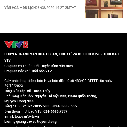
VĂN HOÁ – DU LỊCH
08/08/2026 16:27 GMT+7
CHUYÊN TRANG VĂN HÓA, DI SẢN, LỊCH SỬ VÀ DU LỊCH VTV8 - THỜI BÁO
VTV
Cơ quan chủ quản:
Đài Truyền hình Việt Nam
Cơ quan báo chí:
Thời báo VTV
Giấy phép hoạt động báo in và báo điện tử số 483/GP-BTTTT cấp ngày
29/12/2023
Tổng Biên tập:
Vũ Thanh Thủy
Phó Tổng Biên Tập:
Nguyễn Thị Mỹ Hạnh
,
Phạm Quốc Thắng
,
Nguyễn Trọng Ninh
Tổng đài VTV:
024-3835.5931
-
024-3835.5932
Ðiện thoại Thời báo VTV:
024-6689.7897
Email:
toasoan@vtv.vn
Liên hệ quảng cáo và truyền thông