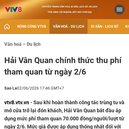
CHUYÊN TRANG VĂN HOÁ, DI SẢN, LỊCH SỬ, DU LỊCH
TÔN VINH CỘI NGUỒN, KẾT NỐI THỜI ĐẠI
NÓNG CÙNG VTV8
VĂN HOÁ - DU LỊCH
DI SẢN - LỊCH SỬ
KI
Văn hoá – Du lịch
Hải Vân Quan chính thức thu phí
tham quan từ ngày 2/6
Sao La
02/06/2026 17:46 GMT+7
vtv8.vtv.vn
- Sau khi hoàn thành công tác trùng tu và
mở cửa trở lại đón khách, Hải Vân Quan bắt đầu áp
dụng mức phí tham quan 70.000 đồng/người/lượt từ
ngày 2/6. Mức giá được áp dụng thống nhất đối với