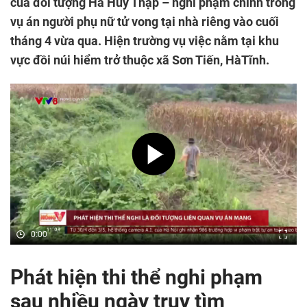
của đối tượng Hà Huy Thập – nghi phạm chính trong
vụ án người phụ nữ tử vong tại nhà riêng vào cuối
tháng 4 vừa qua. Hiện trường vụ việc nằm tại khu
vực đồi núi hiểm trở thuộc xã Sơn Tiến, HàTĩnh.
0:00
Phát hiện thi thể nghi phạm
sau nhiều ngày truy tìm