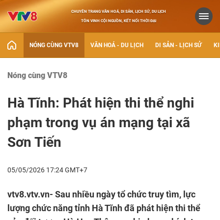
CHUYÊN TRANG VĂN HOÁ, DI SẢN, LỊCH SỬ, DU LỊCH
TÔN VINH CỘI NGUỒN, KẾT NỐI THỜI ĐẠI
NÓNG CÙNG VTV8
VĂN HOÁ - DU LỊCH
DI SẢN - LỊCH SỬ
KI
Nóng cùng VTV8
Hà Tĩnh: Phát hiện thi thể nghi
phạm trong vụ án mạng tại xã
Sơn Tiến
05/05/2026 17:24 GMT+7
vtv8.vtv.vn- Sau nhiều ngày tổ chức truy tìm, lực
lượng chức năng tỉnh Hà Tĩnh đã phát hiện thi thể