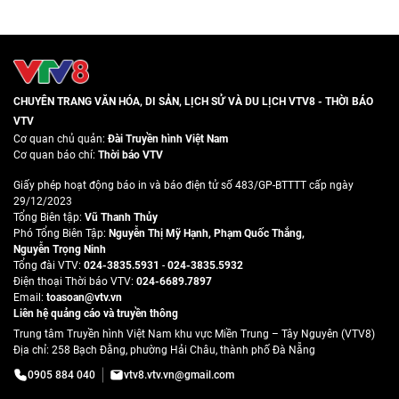
CHUYÊN TRANG VĂN HÓA, DI SẢN, LỊCH SỬ VÀ DU LỊCH VTV8 - THỜI BÁO
VTV
Cơ quan chủ quản:
Đài Truyền hình Việt Nam
Cơ quan báo chí:
Thời báo VTV
Giấy phép hoạt động báo in và báo điện tử số 483/GP-BTTTT cấp ngày
29/12/2023
Tổng Biên tập:
Vũ Thanh Thủy
Phó Tổng Biên Tập:
Nguyễn Thị Mỹ Hạnh
,
Phạm Quốc Thắng
,
Nguyễn Trọng Ninh
Tổng đài VTV:
024-3835.5931
-
024-3835.5932
Ðiện thoại Thời báo VTV:
024-6689.7897
Email:
toasoan@vtv.vn
Liên hệ quảng cáo và truyền thông
Trung tâm Truyền hình Việt Nam khu vực Miền Trung – Tây Nguyên (VTV8)
Địa chỉ: 258 Bạch Đằng, phường Hải Châu, thành phố Đà Nẵng
0905 884 040
vtv8.vtv.vn@gmail.com