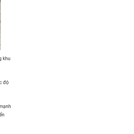
g khu
ức độ
y mạnh
iển