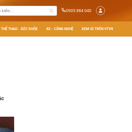
0905 884 040
THỂ THAO - SỨC KHỎE
XE - CÔNG NGHỆ
XEM GÌ TRÊN VTV8
ặc