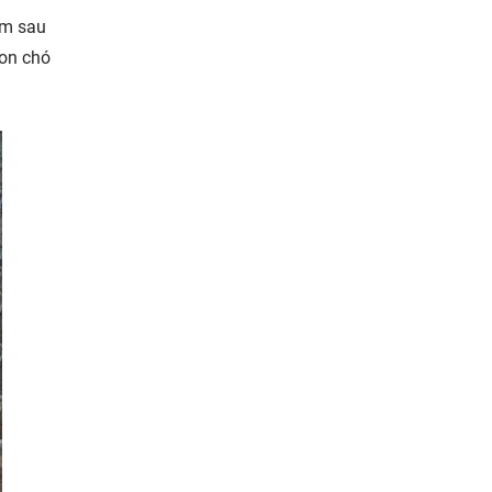
ệm sau
con chó