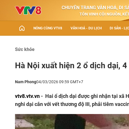
CHUYÊN TRANG VĂN HOÁ, DI SẢ
TÔN VINH CỘI NGUỒN, KẾT
NÓNG CÙNG VTV8
VĂN HOÁ - DU LỊCH
DI SẢN - LỊ
Sức khỏe
Hà Nội xuất hiện 2 ổ dịch dại,
Nam Phong
04/03/2026 09:59 GMT+7
vtv8.vtv.vn
- Hai ổ dịch dại được ghi nhận tại xã 
nghi dại cắn với vết thương độ III, phải tiêm vac