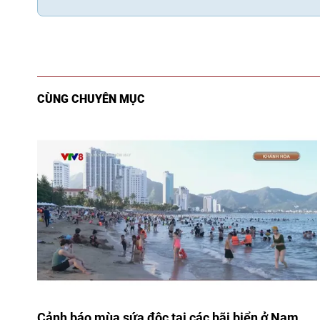
CÙNG CHUYÊN MỤC
Cảnh báo mùa sứa độc tại các bãi biển ở Nam