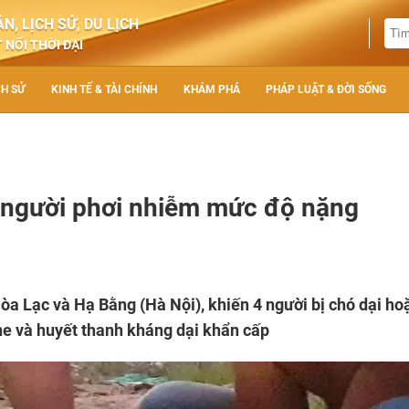
N, LỊCH SỬ, DU LỊCH
 NỐI THỜI ĐẠI
CH SỬ
KINH TẾ & TÀI CHÍNH
KHÁM PHÁ
PHÁP LUẬT & ĐỜI SỐNG
 4 người phơi nhiễm mức độ nặng
Hòa Lạc và Hạ Bằng (Hà Nội), khiến 4 người bị chó dại ho
cine và huyết thanh kháng dại khẩn cấp