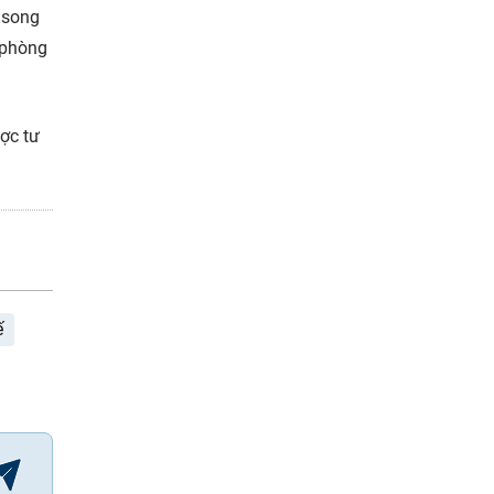
 song
 phòng
ợc tư
ế