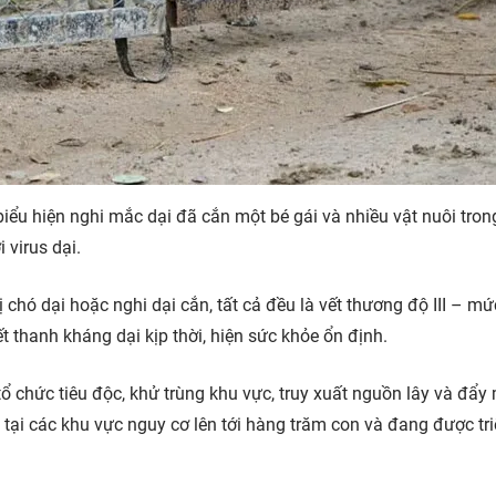
ểu hiện nghi mắc dại đã cắn một bé gái và nhiều vật nuôi tron
 virus dại.
ị chó dại hoặc nghi dại cắn, tất cả đều là vết thương độ III – m
 thanh kháng dại kịp thời, hiện sức khỏe ổn định.
tổ chức tiêu độc, khử trùng khu vực, truy xuất nguồn lây và đẩ
tại các khu vực nguy cơ lên tới hàng trăm con và đang được tr