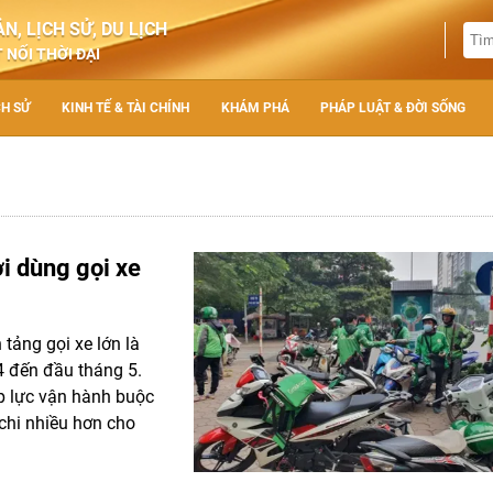
N, LỊCH SỬ, DU LỊCH
 NỐI THỜI ĐẠI
CH SỬ
KINH TẾ & TÀI CHÍNH
KHÁM PHÁ
PHÁP LUẬT & ĐỜI SỐNG
ời dùng gọi xe
 tảng gọi xe lớn là
4 đến đầu tháng 5.
áp lực vận hành buộc
 chi nhiều hơn cho