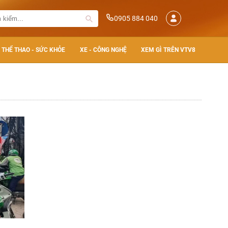
0905 884 040
THỂ THAO - SỨC KHỎE
XE - CÔNG NGHỆ
XEM GÌ TRÊN VTV8