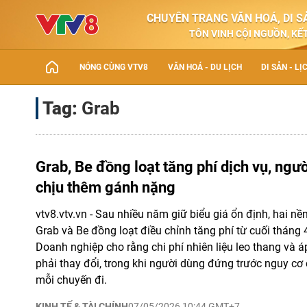
CHUYÊN TRANG VĂN HOÁ, DI SẢ
TÔN VINH CỘI NGUỒN, KẾT
NÓNG CÙNG VTV8
VĂN HOÁ - DU LỊCH
DI SẢN - LỊ
Tag:
Grab
Grab, Be đồng loạt tăng phí dịch vụ, ngư
chịu thêm gánh nặng
vtv8.vtv.vn - Sau nhiều năm giữ biểu giá ổn định, hai nền
Grab và Be đồng loạt điều chỉnh tăng phí từ cuối tháng 
Doanh nghiệp cho rằng chi phí nhiên liệu leo thang và 
phải thay đổi, trong khi người dùng đứng trước nguy cơ
mỗi chuyến đi.
KINH TẾ & TÀI CHÍNH
07/05/2026 10:44 GMT+7