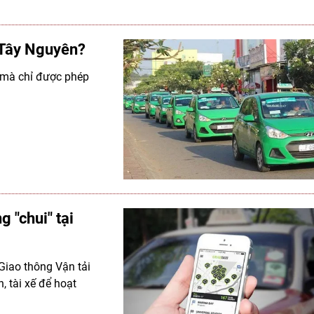
 Tây Nguyên?
mà chỉ được phép
 "chui" tại
Giao thông Vận tải
, tài xế để hoạt