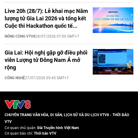
Live 20h (28/7): Lễ khai mạc Năm
lượng tử Gia Lai 2026 và tổng kết
Cuộc thi Hackathon quốc tế...
NÓNG CÙNG VTV8
28/07/2026 07:00 GMT+7
Gia Lai: Hội nghị gặp gỡ điều phối
viên Lượng tử Đông Nam Á mở
rộng
CÔNG NGHỆ
27/07/2026 05:45 GMT+7
CHUYÊN TRANG VĂN HÓA, DI SẢN, LỊCH SỬ VÀ DU LỊCH VTV8 - THỜI BÁO
VTV
Cơ quan chủ quản:
Đài Truyền hình Việt Nam
Cơ quan báo chí:
Thời báo VTV