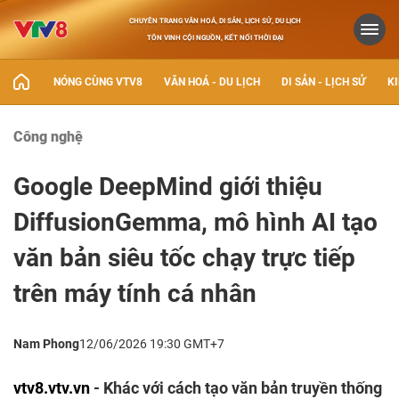
CHUYÊN TRANG VĂN HOÁ, DI SẢN, LỊCH SỬ, DU LỊCH
TÔN VINH CỘI NGUỒN, KẾT NỐI THỜI ĐẠI
NÓNG CÙNG VTV8
VĂN HOÁ - DU LỊCH
DI SẢN - LỊCH SỬ
KI
Công nghệ
Google DeepMind giới thiệu
DiffusionGemma, mô hình AI tạo
văn bản siêu tốc chạy trực tiếp
trên máy tính cá nhân
Nam Phong
12/06/2026 19:30 GMT+7
vtv8.vtv.vn
- Khác với cách tạo văn bản truyền thống