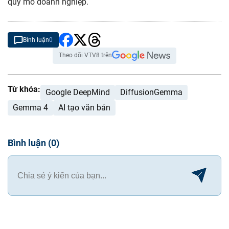
quy mô doanh nghiệp.
Bình luận
0
Theo dõi VTV8 trên
Từ khóa:
Google DeepMind
DiffusionGemma
Gemma 4
AI tạo văn bản
Bình luận
(
0
)