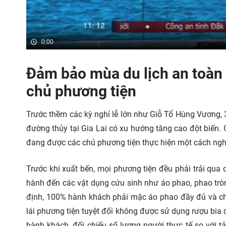
0:00
Đảm bảo mùa du lịch an toàn 
chủ phương tiện
Trước thềm các kỳ nghỉ lễ lớn như Giỗ Tổ Hùng Vương, 30
đường thủy tại Gia Lai có xu hướng tăng cao đột biến. 
đang được các chủ phương tiện thực hiện một cách ngh
Trước khi xuất bến, mọi phương tiện đều phải trải qua q
hành đến các vật dụng cứu sinh như áo phao, phao trò
định, 100% hành khách phải mặc áo phao đầy đủ và ch
lái phương tiện tuyệt đối không được sử dụng rượu bia 
hành khách, đối chiếu số lượng người thực tế so với t