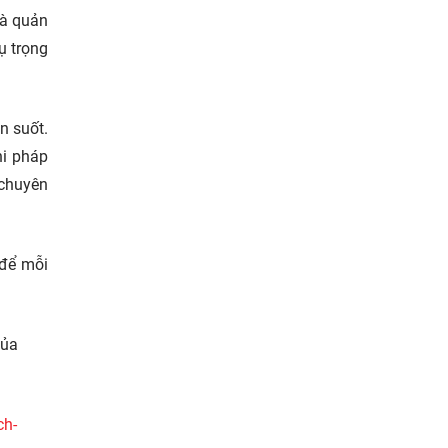
và quản
ụ trọng
n suốt.
hi pháp
 chuyên
 để mỗi
của
ch-