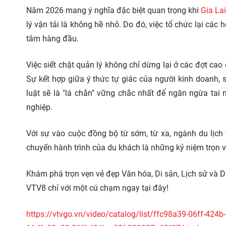
Năm 2026 mang ý nghĩa đặc biệt quan trọng khi
Gia La
lý vận tải là không hề nhỏ. Do đó, việc tổ chức lại cá
tâm hàng đầu.
Việc siết chặt quản lý không chỉ dừng lại ở các đợt ca
Sự kết hợp giữa ý thức tự giác của người kinh doanh, s
luật sẽ là "lá chắn" vững chắc nhất để ngăn ngừa tai 
nghiệp.
Với sự vào cuộc đồng bộ từ sớm, từ xa, ngành du lịch
chuyến hành trình của du khách là những kỷ niệm trọn v
Khám phá trọn vẹn vẻ đẹp Văn hóa, Di sản, Lịch sử và D
VTV8 chỉ với một cú chạm ngay tại đây!
https://vtvgo.vn/video/catalog/list/ffc98a39-06ff-424b-