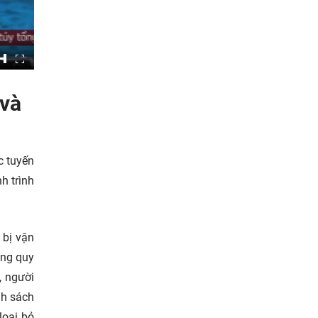
 và
c tuyến
h trình
 bị vận
úng quy
, người
nh sách
loại bỏ