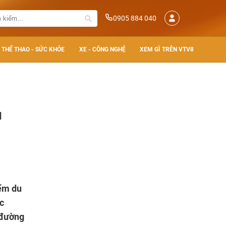
0905 884 040
THỂ THAO - SỨC KHỎE
XE - CÔNG NGHỆ
XEM GÌ TRÊN VTV8
u
iểm du
c
 đường