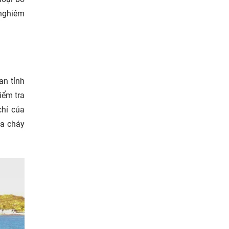
 nghiêm
an tỉnh
iểm tra
chỉ của
ữa cháy