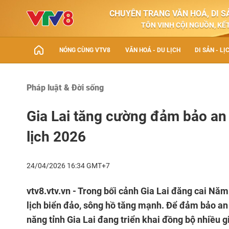
CHUYÊN TRANG VĂN HOÁ, DI SẢ
TÔN VINH CỘI NGUỒN, KẾT
NÓNG CÙNG VTV8
VĂN HOÁ - DU LỊCH
DI SẢN - LỊ
Pháp luật & Đời sống
Gia Lai tăng cường đảm bảo an
lịch 2026
24/04/2026 16:34 GMT+7
vtv8.vtv.vn - Trong bối cảnh Gia Lai đăng cai Nă
lịch biển đảo, sông hồ tăng mạnh. Để đảm bảo an 
năng tỉnh Gia Lai đang triển khai đồng bộ nhiều g