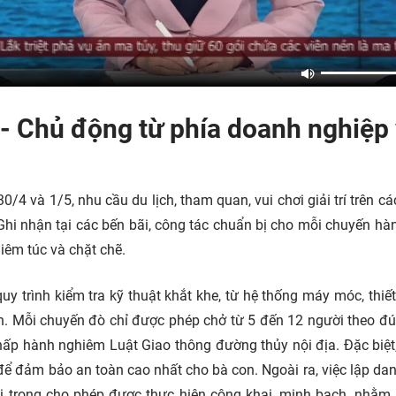
- Chủ động từ phía doanh nghiệp
/4 và 1/5, nhu cầu du lịch, tham quan, vui chơi giải trí trên cá
Ghi nhận tại các bến bãi, công tác chuẩn bị cho mỗi chuyến hàn
iêm túc và chặt chẽ.
uy trình kiểm tra kỹ thuật khắt khe, từ hệ thống máy móc, thiết
n. Mỗi chuyến đò chỉ được phép chở từ 5 đến 12 người theo đ
ấp hành nghiêm Luật Giao thông đường thủy nội địa. Đặc biệt
để đảm bảo an toàn cao nhất cho bà con. Ngoài ra, việc lập da
ải trọng cho phép được thực hiện công khai, minh bạch, nhằm 