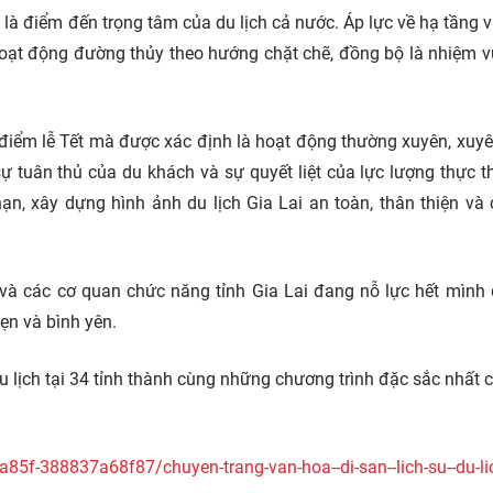
i
là điểm đến trọng tâm của du lịch cả nước. Áp lực về hạ tầng 
c hoạt động đường thủy theo hướng chặt chẽ, đồng bộ là nhiệm v
o điểm lễ Tết mà được xác định là hoạt động thường xuyên, xuyê
ự tuân thủ của du khách và sự quyết liệt của lực lượng thực t
nạn, xây dựng hình ảnh du lịch Gia Lai an toàn, thân thiện và
 và các cơ quan chức năng tỉnh Gia Lai đang nỗ lực hết mình
ẹn và bình yên.
u lịch tại 34 tỉnh thành cùng những chương trình đặc sắc nhất 
a85f-388837a68f87/chuyen-trang-van-hoa--di-san--lich-su--du-li