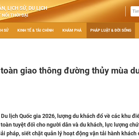
N, LỊCH SỬ, DU LỊCH
 NỐI THỜI ĐẠI
CH SỬ
KINH TẾ & TÀI CHÍNH
KHÁM PHÁ
PHÁP LUẬT & ĐỜI SỐNG
 toàn giao thông đường thủy mùa d
m Du lịch Quốc gia 2026, lượng du khách đổ về các khu đ
toàn tuyệt đối cho người dân và du khách, lực lượng chứ
iải pháp, siết chặt quản lý hoạt động vận tải hành khách