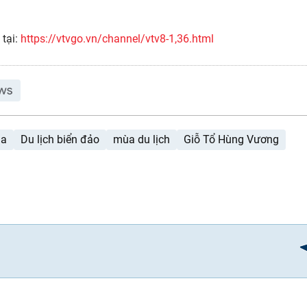
 tại:
https://vtvgo.vn/channel/vtv8-1,36.html
ia
Du lịch biển đảo
mùa du lịch
Giỗ Tổ Hùng Vương