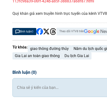
11,ffc98a39-06ff-424b-a85f-388837a68f87.html
Quý khán giả xem truyền hình trực tuyến của kênh VTV8
Theo dõi VTV8 trên
Bình luận
0
Từ khóa:
giao thông đường thủy
Năm du lịch quốc g
Gia Lai an toàn giao thông
Du lịch Gia Lai
Bình luận
(
0
)