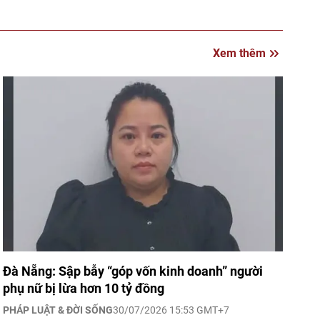
Xem thêm
Đà Nẵng: Sập bẫy “góp vốn kinh doanh” người
phụ nữ bị lừa hơn 10 tỷ đồng
PHÁP LUẬT & ĐỜI SỐNG
30/07/2026 15:53 GMT+7