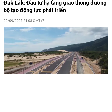
Đắk Lắk: Đầu tư hạ tầng giao thông đường
bộ tạo động lực phát triển
22/09/2025 21:08 GMT+7
VTV.vn - Sau sáp nhâp, tỉnh Đắk Lắk có diện tích đứng thứ
ba cả nước cùng nhiều tiềm năng, thế mạnh, trong nhiệm
kỳ 2025 - 2030, phát huy vai trò định hướng chiến lược, tỉnh