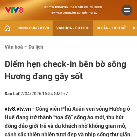
CHUYÊN TRANG VĂN HOÁ, DI SẢN, LỊCH SỬ, DU LỊCH
TÔN VINH CỘI NGUỒN, KẾT NỐI THỜI ĐẠI
NÓNG CÙNG VTV8
VĂN HOÁ - DU LỊCH
DI SẢN - LỊCH SỬ
KI
Văn hoá – Du lịch
Điểm hẹn check‑in bên bờ sông
Hương đang gây sốt
Sao La
02/04/2026 15:54 GMT+7
vtv8.vtv.vn
- Công viên Phú Xuân ven sông Hương ở
Huế đang trở thành “tọa độ” sống ảo mới, thu hút
đông đảo giới trẻ và du khách nhờ không gian mở,
cảnh sắc thiên nhiên tươi đẹp và nhịp sống thư giãn.