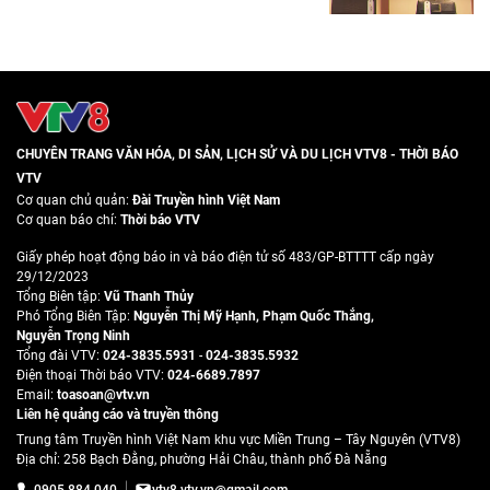
CHUYÊN TRANG VĂN HÓA, DI SẢN, LỊCH SỬ VÀ DU LỊCH VTV8 - THỜI BÁO
VTV
Cơ quan chủ quản:
Đài Truyền hình Việt Nam
Cơ quan báo chí:
Thời báo VTV
Giấy phép hoạt động báo in và báo điện tử số 483/GP-BTTTT cấp ngày
29/12/2023
Tổng Biên tập:
Vũ Thanh Thủy
Phó Tổng Biên Tập:
Nguyễn Thị Mỹ Hạnh
,
Phạm Quốc Thắng
,
Nguyễn Trọng Ninh
Tổng đài VTV:
024-3835.5931
-
024-3835.5932
Ðiện thoại Thời báo VTV:
024-6689.7897
Email:
toasoan@vtv.vn
Liên hệ quảng cáo và truyền thông
Trung tâm Truyền hình Việt Nam khu vực Miền Trung – Tây Nguyên (VTV8)
Địa chỉ: 258 Bạch Đằng, phường Hải Châu, thành phố Đà Nẵng