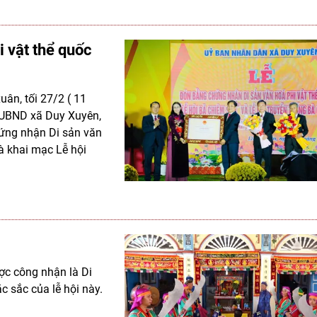
i vật thể quốc
uân, tối 27/2 ( 11
, UBND xã Duy Xuyên,
hứng nhận Di sản văn
à khai mạc Lễ hội
ợc công nhận là Di
c sắc của lễ hội này.