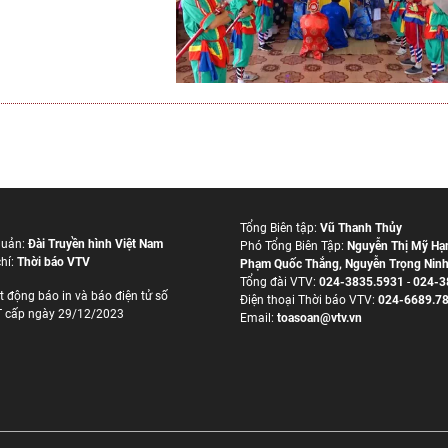
Tổng Biên tập:
Vũ Thanh Thủy
quản:
Đài Truyền hình Việt Nam
Phó Tổng Biên Tập:
Nguyễn Thị Mỹ Hạ
hí:
Thời báo VTV
Phạm Quốc Thắng
,
Nguyễn Trọng Nin
Tổng đài VTV:
024-3835.5931
-
024-3
t động báo in và báo điện tử số
Ðiện thoại Thời báo VTV:
024-6689.7
 cấp ngày 29/12/2023
Email:
toasoan@vtv.vn