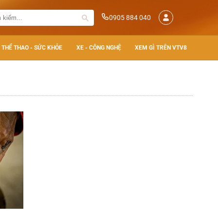
0905 884 040
THỂ THAO - SỨC KHỎE
XE - CÔNG NGHỆ
XEM GÌ TRÊN VTV8