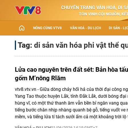
CHUYÊN TRANG VĂN HOÁ, DI SẢ
TÔN VINH CỘI NGUỒN, KẾT
NÓNG CÙNG VTV8
VĂN HOÁ - DU LỊCH
DI SẢN - LỊ
Tag:
di sản văn hóa phi vật thể q
Lửa cao nguyên trên đất sét: Bản hòa tấu
gốm M’nông Rlăm
vtv8.vtv.vn - Giữa dòng chảy hối hả của thời đại công ng
Yang Tao thuộc huyện Lắk, tỉnh Đắk Lắk, dưới bóng đại
hùng vĩ, có một thứ thanh âm vẫn bền bỉ ngân vang qua 
tiếng bước chân nhịp nhàng quanh bệ gỗ, tiếng vuốt ve 
mềm, và tiếng lửa tí tách sưởi ấm cả một khoảng trời lộ t
VĂN HOÁ – DU LỊCH
01/06/2026 14:19 GMT+7