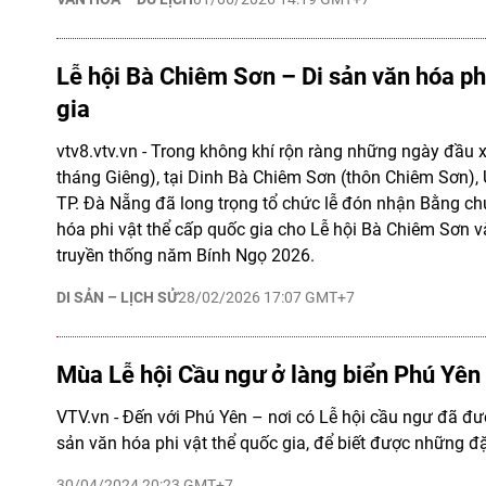
Lễ hội Bà Chiêm Sơn – Di sản văn hóa ph
gia
vtv8.vtv.vn - Trong không khí rộn ràng những ngày đầu x
tháng Giêng), tại Dinh Bà Chiêm Sơn (thôn Chiêm Sơn)
TP. Đà Nẵng đã long trọng tổ chức lễ đón nhận Bằng c
hóa phi vật thể cấp quốc gia cho Lễ hội Bà Chiêm Sơn v
truyền thống năm Bính Ngọ 2026.
DI SẢN – LỊCH SỬ
28/02/2026 17:07 GMT+7
Mùa Lễ hội Cầu ngư ở làng biển Phú Yên
VTV.vn - Đến với Phú Yên – nơi có Lễ hội cầu ngư đã đư
sản văn hóa phi vật thể quốc gia, để biết được những đặ
30/04/2024 20:23 GMT+7