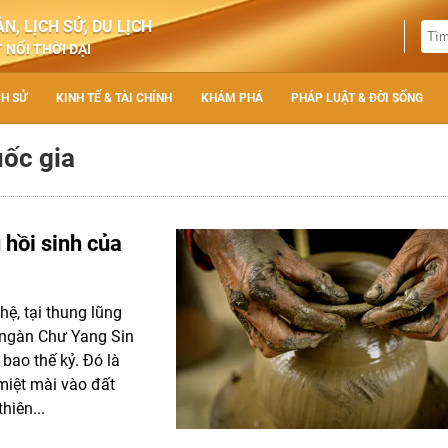
N, LỊCH SỬ, DU LỊCH
 NỐI THỜI ĐẠI
CH SỬ
KINH TẾ & TÀI CHÍNH
KHÁM PHÁ
PHÁP LUẬT & ĐỜI SỐNG
uốc gia
 hồi sinh của
hệ, tại thung lũng
 ngàn Chư Yang Sin
bao thế kỷ. Đó là
miệt mài vào đất
hiên...