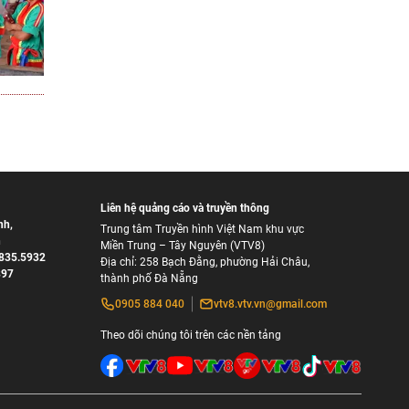
Liên hệ quảng cáo và truyền thông
nh
,
Trung tâm Truyền hình Việt Nam khu vực
h
Miền Trung – Tây Nguyên (VTV8)
835.5932
Địa chỉ: 258 Bạch Đằng, phường Hải Châu,
897
thành phố Đà Nẵng
0905 884 040
vtv8.vtv.vn@gmail.com
Theo dõi chúng tôi trên các nền tảng