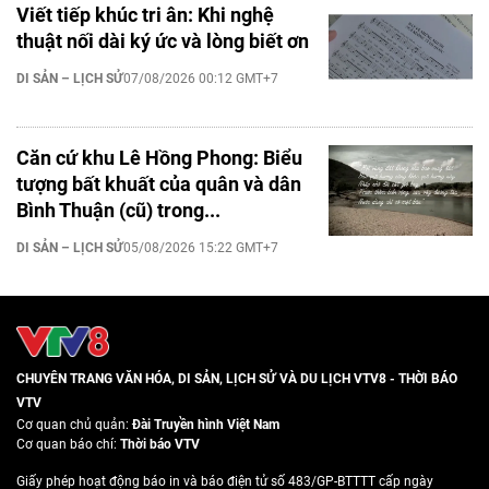
Viết tiếp khúc tri ân: Khi nghệ
thuật nối dài ký ức và lòng biết ơn
DI SẢN – LỊCH SỬ
07/08/2026 00:12 GMT+7
Căn cứ khu Lê Hồng Phong: Biểu
tượng bất khuất của quân và dân
Bình Thuận (cũ) trong...
DI SẢN – LỊCH SỬ
05/08/2026 15:22 GMT+7
CHUYÊN TRANG VĂN HÓA, DI SẢN, LỊCH SỬ VÀ DU LỊCH VTV8 - THỜI BÁO
VTV
Cơ quan chủ quản:
Đài Truyền hình Việt Nam
Cơ quan báo chí:
Thời báo VTV
Giấy phép hoạt động báo in và báo điện tử số 483/GP-BTTTT cấp ngày