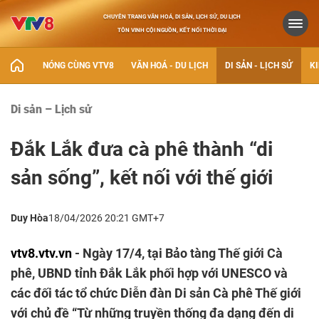
CHUYÊN TRANG VĂN HOÁ, DI SẢN, LỊCH SỬ, DU LỊCH
TÔN VINH CỘI NGUỒN, KẾT NỐI THỜI ĐẠI
NÓNG CÙNG VTV8
VĂN HOÁ - DU LỊCH
DI SẢN - LỊCH SỬ
KI
Di sản – Lịch sử
Đắk Lắk đưa cà phê thành “di
sản sống”, kết nối với thế giới
Duy Hòa
18/04/2026 20:21 GMT+7
vtv8.vtv.vn
- Ngày 17/4, tại Bảo tàng Thế giới Cà
phê, UBND tỉnh Đắk Lắk phối hợp với UNESCO và
các đối tác tổ chức Diễn đàn Di sản Cà phê Thế giới
với chủ đề “Từ những truyền thống đa dạng đến di