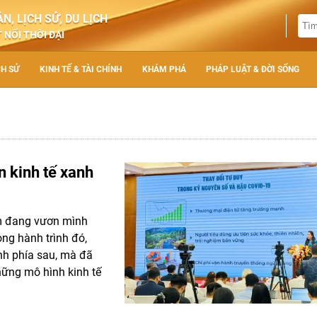
N, LỊCH SỬ, DU LỊCH
 NỐI THỜI ĐẠI
CH SỬ
KINH TẾ & TÀI CHÍNH
KHÁM PHÁ
PHÁP LUẬT & ĐỜI SỐNG
 kinh tế xanh
Nam đang vươn mình
ong hành trình đó,
nh phía sau, mà đã
hững mô hình kinh tế