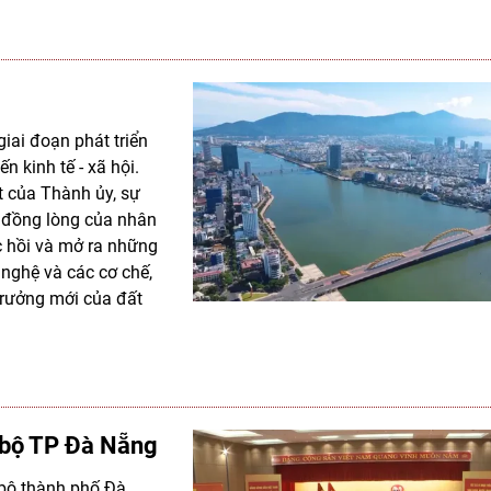
iai đoạn phát triển
 kinh tế - xã hội.
t của Thành ủy, sự
n đồng lòng của nhân
c hồi và mở ra những
nghệ và các cơ chế,
trưởng mới của đất
g bộ TP Đà Nẵng
 bộ thành phố Đà