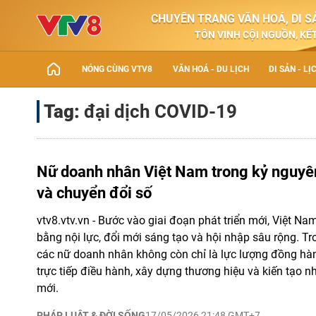
CHUYÊN TRANG VĂN HOÁ, DI SẢ
TÔN VINH CỘI NGUỒN, KẾT
NÓNG CÙNG VTV8
VĂN HOÁ - DU LỊCH
DI SẢN - LỊ
Tag:
đại dịch COVID-19
Nữ doanh nhân Việt Nam trong kỷ nguyên
và chuyển đổi số
vtv8.vtv.vn - Bước vào giai đoạn phát triển mới, Việt 
bằng nội lực, đổi mới sáng tạo và hội nhập sâu rộng. Tr
các nữ doanh nhân không còn chỉ là lực lượng đồng hà
trực tiếp điều hành, xây dựng thương hiệu và kiến tạo n
mới.
PHÁP LUẬT & ĐỜI SỐNG
17/05/2026 21:48 GMT+7