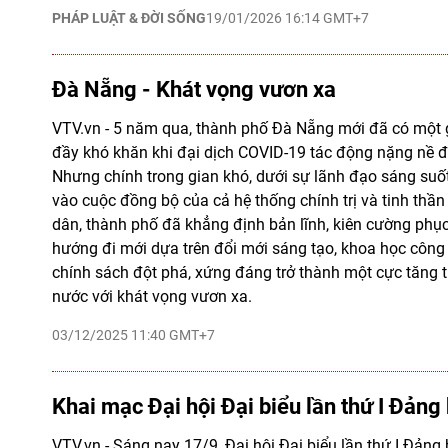
PHÁP LUẬT & ĐỜI SỐNG
19/01/2026 16:14 GMT+7
Đà Nẵng - Khát vọng vươn xa
VTV.vn - 5 năm qua, thành phố Ðà Nẵng mới đã có một g
đầy khó khăn khi đại dịch COVID-19 tác động nặng nề đến
Nhưng chính trong gian khó, dưới sự lãnh đạo sáng suố
vào cuộc đồng bộ của cả hệ thống chính trị và tinh thầ
dân, thành phố đã khẳng định bản lĩnh, kiên cường phụ
hướng đi mới dựa trên đổi mới sáng tạo, khoa học công 
chính sách đột phá, xứng đáng trở thành một cực tăng 
nước với khát vọng vươn xa.
03/12/2025 11:40 GMT+7
Khai mạc Đại hội Đại biểu lần thứ I Đản
VTV.vn - Sáng nay 17/9, Đại hội Đại biểu lần thứ I Đảng