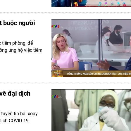
t buộc người
c tiêm phòng, để
ông ủng hộ việc tiêm
về đại dịch
 tuyến tin bài xoay
 dịch COVID-19.