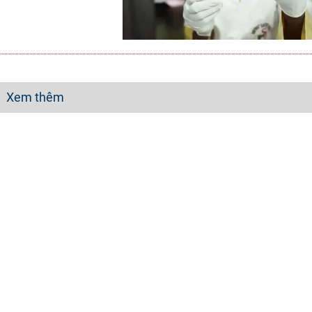
Xem thêm
Tổng Biên tập:
Vũ Thanh Thủy
quản:
Đài Truyền hình Việt Nam
Phó Tổng Biên Tập:
Nguyễn Thị Mỹ Hạ
hí:
Thời báo VTV
Phạm Quốc Thắng
,
Nguyễn Trọng Nin
Tổng đài VTV:
024-3835.5931
-
024-3
t động báo in và báo điện tử số
Ðiện thoại Thời báo VTV:
024-6689.7
 cấp ngày 29/12/2023
Email:
toasoan@vtv.vn