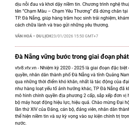
dịu nỗi đau và khơi dậy niềm tin. Chương trình nghệ t
tên “Chạm Màu – Chạm Yêu Thương” đã dừng chân tại
TP. Đà Nẵng, giúp hàng trăm học sinh trải nghiệm, khám
cách chữa lành và trao gửi những yêu thương.
VĂN HOÁ – DU LỊCH
23/01/2026 15:50 GMT+7
Đà Nẵng vững bước trong giai đoạn phát 
vtv8.vtv.vn - Nhiệm kỳ 2020 - 2025 là giai đoạn đặc biệt
quyền, nhân dân thành phố Đà Nẵng và tỉnh Quảng Nam 
qua những thời điểm khó khăn, nhất là tác động của đạ
như hàng loạt yếu tố ảnh hưởng khác, TP Đà Nẵng đã k
mô hình chính quyền địa phương 2 cấp, sắp xếp đơn vị h
bộ máy hoạt động hiệu lực, hiệu quả. Chào mừng Đại hộ
lần thứ XIV của Đảng, cán bộ, đảng viên, nhân dân thà
thể hiện niềm tin và sự kỳ vọng vào sự kiện chính trị trọ
nước.