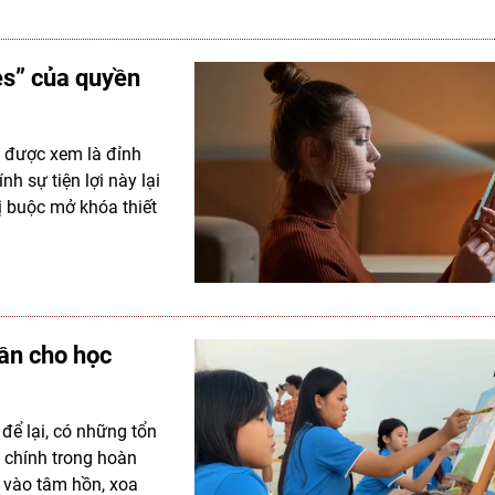
les” của quyền
n được xem là đỉnh
h sự tiện lợi này lại
ị buộc mở khóa thiết
hần cho học
 để lại, có những tổn
g chính trong hoàn
m vào tâm hồn, xoa