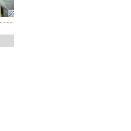
Liên hệ quảng cáo và truyền thông
nh
,
Trung tâm Truyền hình Việt Nam khu vực
h
Miền Trung – Tây Nguyên (VTV8)
835.5932
Địa chỉ: 258 Bạch Đằng, phường Hải Châu,
897
thành phố Đà Nẵng
0905 884 040
vtv8.vtv.vn@gmail.com
Theo dõi chúng tôi trên các nền tảng