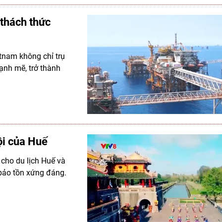
thách thức
tnam không chỉ trụ
ạnh mẽ, trở thành
rội của Huế
g cho du lịch Huế và
 bảo tồn xứng đáng.