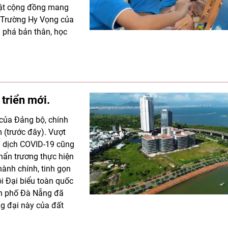
huật cộng đồng mang
 Trường Hy Vọng của
 phá bản thân, học
triển mới.
 của Đảng bộ, chính
(trước đây). Vượt
i dịch COVID-19 cũng
hẩn trương thực hiện
ành chính, tinh gọn
i Đại biểu toàn quốc
nh phố Đà Nẵng đã
ng đại này của đất