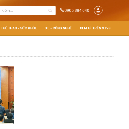
0905 884 040
THỂ THAO - SỨC KHỎE
XE - CÔNG NGHỆ
XEM GÌ TRÊN VTV8