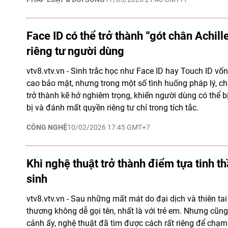
Face ID có thể trở thành “gót chân Achil
riêng tư người dùng
vtv8.vtv.vn - Sinh trắc học như Face ID hay Touch ID vố
cao bảo mật, nhưng trong một số tình huống pháp lý, chín
trở thành kẽ hở nghiêm trọng, khiến người dùng có thể b
bị và đánh mất quyền riêng tư chỉ trong tích tắc.
CÔNG NGHỆ
10/02/2026 17:45 GMT+7
Khi nghệ thuật trở thành điểm tựa tinh t
sinh
vtv8.vtv.vn - Sau những mất mát do đại dịch và thiên tai
thương không dễ gọi tên, nhất là với trẻ em. Nhưng cũn
cảnh ấy, nghệ thuật đã tìm được cách rất riêng để chạ