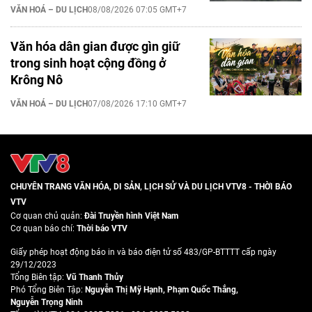
VĂN HOÁ – DU LỊCH
08/08/2026 07:05 GMT+7
Văn hóa dân gian được gìn giữ
trong sinh hoạt cộng đồng ở
Krông Nô
VĂN HOÁ – DU LỊCH
07/08/2026 17:10 GMT+7
CHUYÊN TRANG VĂN HÓA, DI SẢN, LỊCH SỬ VÀ DU LỊCH VTV8 - THỜI BÁO
VTV
Cơ quan chủ quản:
Đài Truyền hình Việt Nam
Cơ quan báo chí:
Thời báo VTV
Giấy phép hoạt động báo in và báo điện tử số 483/GP-BTTTT cấp ngày
29/12/2023
Tổng Biên tập:
Vũ Thanh Thủy
Phó Tổng Biên Tập:
Nguyễn Thị Mỹ Hạnh
,
Phạm Quốc Thắng
,
Nguyễn Trọng Ninh