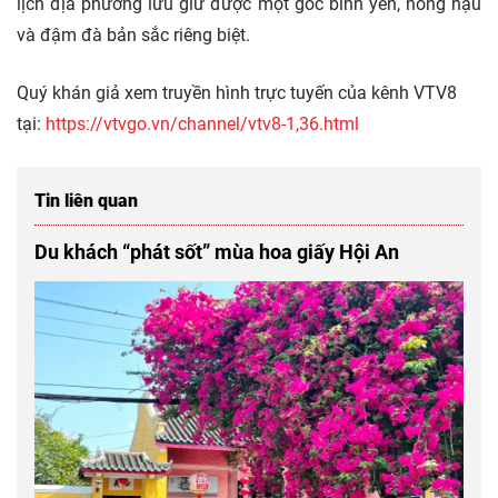
lịch địa phương lưu giữ được một góc bình yên, nồng hậu
và đậm đà bản sắc riêng biệt.
Quý khán giả xem truyền hình trực tuyến của kênh VTV8
tại:
https://vtvgo.vn/channel/vtv8-1,36.html
Tin liên quan
Du khách “phát sốt” mùa hoa giấy Hội An