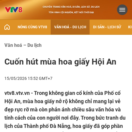
CHUYÊN TRANG VĂN HOÁ, DI SẢN, LỊCH SỬ, DU LỊCH
TÔN VINH CỘI NGUỒN, KẾT NỐI THỜI ĐẠI
NÓNG CÙNG VTV8
VĂN HOÁ - DU LỊCH
DI SẢN - LỊCH SỬ
KI
Văn hoá – Du lịch
Cuốn hút mùa hoa giấy Hội An
15/05/2026 15:52 GMT+7
vtv8.vtv.vn - Trong không gian cổ kính của Phố cổ
Hội An, mùa hoa giấy nở rộ không chỉ mang lại vẻ
đẹp rực rỡ mà còn phản ánh chiều sâu văn hóa và
tính cách của con người nơi đây. Trong bức tranh du
lịch của Thành phố Đà Nẵng, hoa giấy đã góp phần