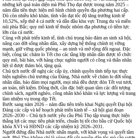
những kết quả toàn diện mà Phú Thọ đạt được trong năm 2025 –
năm đầu tiên thực hiện mô hình chính quyền địa phương hai cấp.
Dù còn nhiều khó khăn, tỉnh vẫn đạt tốc độ tăng trưởng kinh tế
10,52%, xếp thứ 4 cả nước và dẫn đầu khu vực Trung du và miền
núi phía Bắc; quy mô kinh tế thuộc nhóm địa phương có tiềm lực
lớn của cả nước.
Cùng với phát triển kinh tế, tỉnh chú trọng bảo đảm an sinh xã hội,
nâng cao đời sống nhân dân, xây dựng hệ thống chính trị vững
mạnh, giữ vững quốc phòng – an ninh và mở rộng đối ngoại. Đặc
biệt, công tác chăm lo Tết cho các tầng lớp nhân dân được tổ chức
quy mô, bài bản, với hàng chục nghìn người có công và thân nhân
liệt sĩ được thăm hỏi, tặng quà.
Chủ tịch nước đề nghị các cấp ủy, chính quyền tỉnh tiếp tục thực
hiện nghiêm chủ trương của Đảng, Nhà nước về chăm lo đời sống
nhân dân, bảo đảm mọi người, mọi nhà đều được đón Tết vui tươi,
an toàn, tiết kiệm. Đồng thời, cần đặc biệt quan tâm các đối tượng
chính sách, người nghèo, công nhân khó khăn và lực lượng vũ trang
làm nhiệm vụ trong dịp Tết.
Bước sang năm 2026 – năm đầu tiên triển khai Nghị quyết Đại hội
Đảng các cấp và kế hoạch phát triển kinh tế – xã hội giai đoạn
2026–2030 – Chủ tịch nước yêu cầu Phú Thọ tập trung thực hiện
thắng lợi các mục tiêu phát triển, chuẩn bị tốt cho bầu cử Quốc hội
khóa XVI và HĐND các cấp nhiệm kỳ 2026–2031.
Người đứng đầu Nhà nước nhấn mạnh, với khát vọng và quyết tâm
mới, Phú Thọ không chỉ là vùng đất cội nguồn dân tộc mà cần vươn