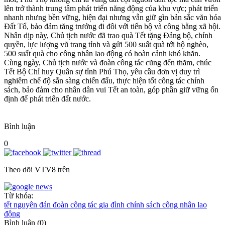
lên trở thành trung tâm phát triển năng động của khu vực; phát triển
nhanh nhưng bền vững, hiện đại nhưng vẫn giữ gìn bản sắc văn hóa
Đất Tổ, bảo đảm tăng trưởng đi đôi với tiến bộ và công bằng xã hội.
Nhân dịp này, Chủ tịch nước đã trao quà Tết tặng Đảng bộ, chính
quyền, lực lượng vũ trang tỉnh và gửi 500 suất quà tới hộ nghèo,
500 suất quà cho công nhân lao động có hoàn cảnh khó khăn.
Cùng ngày, Chủ tịch nước và đoàn công tác cũng đến thăm, chúc
Tết Bộ Chỉ huy Quân sự tỉnh Phú Thọ, yêu cầu đơn vị duy trì
nghiêm chế độ sẵn sàng chiến đấu, thực hiện tốt công tác chính
sách, bảo đảm cho nhân dân vui Tết an toàn, góp phần giữ vững ổn
định để phát triển đất nước.
Bình luận
0
Theo dõi VTV8 trên
Từ khóa:
tết nguyên đán
đoàn công tác
gia đình chính sách
công nhân lao
động
Bình luận
(
0
)