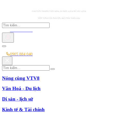
CHUYÊN TRANG VĂN HOÁ, DI SẢN, LỊCH SỬ, DU LỊCH
TÔN VINH CỘI NGUỒN, KẾT NỐI THỜI ĐẠI
0905 884 040
0905 884 040
Nóng cùng VTV8
Văn Hoá - Du lịch
Di sản - lịch sử
Kinh tế & Tài chính