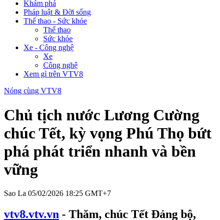
Khám phá
Pháp luật & Đời sống
Thể thao - Sức khỏe
Thể thao
Sức khỏe
Xe - Công nghệ
Xe
Công nghệ
Xem gì trên VTV8
Nóng cùng VTV8
Chủ tịch nước Lương Cường
chúc Tết, kỳ vọng Phú Thọ bứt
phá phát triển nhanh và bền
vững
Sao La
05/02/2026 18:25 GMT+7
vtv8.vtv.vn
- Thăm, chúc Tết Đảng bộ,