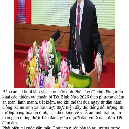
Báo cáo tại buổi làm việc cho thấy tỉnh Phú Thọ đã chủ động triển
khai các nhiệm vụ chuẩn bị Tết Bính Ngọ 2026 theo phương châm
an toàn, lành mạnh, tiết kiệm, tạo khí thế thi đua ngay từ đầu năm.
Công tác an sinh xã hội được thực hiện đầy đủ, đúng đối tượng; thị
trường hàng hóa ổn định; các điều kiện về y tế, an ninh trật tự, an
toàn giao thông được bảo đảm, giúp người dân vui Xuân, đón Tết
đầm ấm.
Phát biểu tại cuộc gặp mặt, Chủ tịch nước bày tỏ vui mừng trước