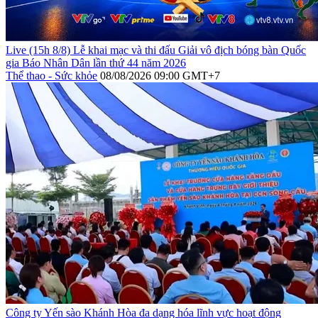
Live (15h 8/8) Lễ khai mạc và thi đấu Giải vô địch bóng bàn Quốc
gia Báo Nhân Dân lần thứ 44 năm 2026
Thể thao - Sức khỏe
08/08/2026 09:00 GMT+7
Công ty Yến sào Khánh Hòa đa dạng hóa lĩnh vực hoạt động