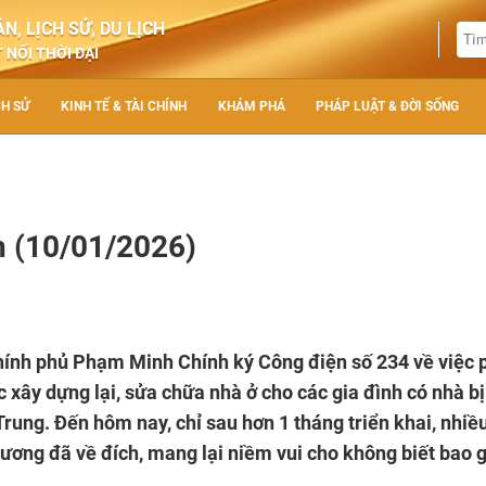
N, LỊCH SỬ, DU LỊCH
 NỐI THỜI ĐẠI
CH SỬ
KINH TẾ & TÀI CHÍNH
KHÁM PHÁ
PHÁP LUẬT & ĐỜI SỐNG
h (10/01/2026)
hính phủ Phạm Minh Chính ký Công điện số 234 về việc 
 xây dựng lại, sửa chữa nhà ở cho các gia đình có nhà bị
 Trung. Đến hôm nay, chỉ sau hơn 1 tháng triển khai, nhiề
hương đã về đích, mang lại niềm vui cho không biết bao g