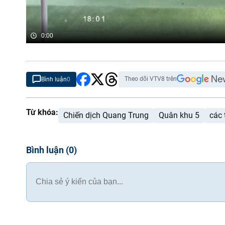
0:00
Theo dõi VTV8 trên
Bình luận
0
Từ khóa:
Chiến dịch Quang Trung
Quân khu 5
các 
Bình luận
(
0
)