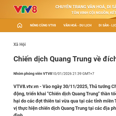
CHUYÊN TRANG VĂN HOÁ, DI SẢ
TÔN VINH CỘI NGUỒN, KẾT
NÓNG CÙNG VTV8
VĂN HOÁ - DU LỊCH
DI SẢN - LỊ
Xã Hội
Chiến dịch Quang Trung về đíc
Nhóm phóng viên VTV8
10/01/2026 21:39 GMT+7
VTV8.vtv.vn - Vào ngày 30/11/2025, Thủ tướng C
động, triển khai "Chiến dịch Quang Trung" thần tốc
hại do các đợt thiên tai vừa qua tại các tỉnh miền
vị thực hiện chiến dịch Quang Trung tại các địa p
đình.