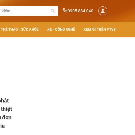
0905 884 040
THỂ THAO - SỨC KHỎE
XE - CÔNG NGHỆ
XEM GÌ TRÊN VTV8
phát
 thiệt
u đơn
ia