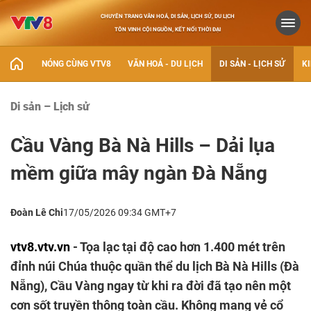
CHUYÊN TRANG VĂN HOÁ, DI SẢN, LỊCH SỬ, DU LỊCH
TÔN VINH CỘI NGUỒN, KẾT NỐI THỜI ĐẠI
NÓNG CÙNG VTV8
VĂN HOÁ - DU LỊCH
DI SẢN - LỊCH SỬ
KI
Di sản – Lịch sử
Cầu Vàng Bà Nà Hills – Dải lụa
mềm giữa mây ngàn Đà Nẵng
Đoàn Lê Chi
17/05/2026 09:34 GMT+7
vtv8.vtv.vn
- Tọa lạc tại độ cao hơn 1.400 mét trên
đỉnh núi Chúa thuộc quần thể du lịch Bà Nà Hills (Đà
Nẵng), Cầu Vàng ngay từ khi ra đời đã tạo nên một
cơn sốt truyền thông toàn cầu. Không mang vẻ cổ