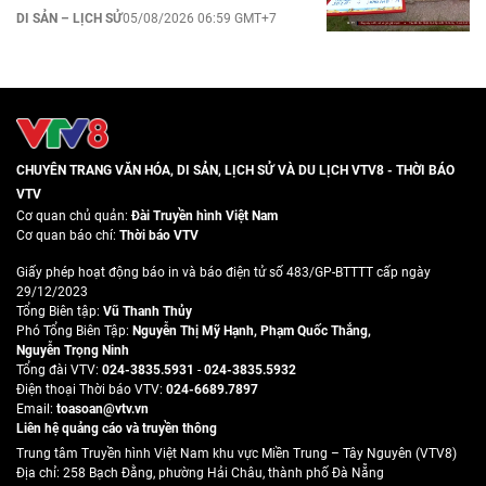
DI SẢN – LỊCH SỬ
05/08/2026 06:59 GMT+7
CHUYÊN TRANG VĂN HÓA, DI SẢN, LỊCH SỬ VÀ DU LỊCH VTV8 - THỜI BÁO
VTV
Cơ quan chủ quản:
Đài Truyền hình Việt Nam
Cơ quan báo chí:
Thời báo VTV
Giấy phép hoạt động báo in và báo điện tử số 483/GP-BTTTT cấp ngày
29/12/2023
Tổng Biên tập:
Vũ Thanh Thủy
Phó Tổng Biên Tập:
Nguyễn Thị Mỹ Hạnh
,
Phạm Quốc Thắng
,
Nguyễn Trọng Ninh
Tổng đài VTV:
024-3835.5931
-
024-3835.5932
Ðiện thoại Thời báo VTV:
024-6689.7897
Email:
toasoan@vtv.vn
Liên hệ quảng cáo và truyền thông
Trung tâm Truyền hình Việt Nam khu vực Miền Trung – Tây Nguyên (VTV8)
Địa chỉ: 258 Bạch Đằng, phường Hải Châu, thành phố Đà Nẵng