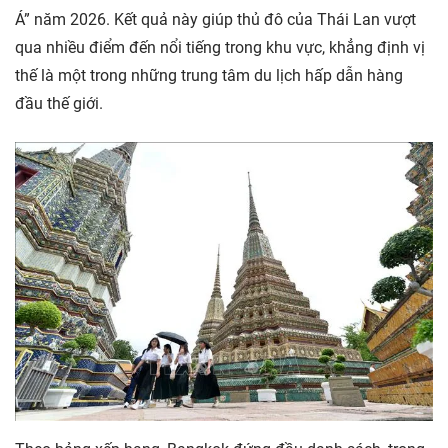
Á” năm 2026. Kết quả này giúp thủ đô của Thái Lan vượt
qua nhiều điểm đến nổi tiếng trong khu vực, khẳng định vị
thế là một trong những trung tâm du lịch hấp dẫn hàng
đầu thế giới.