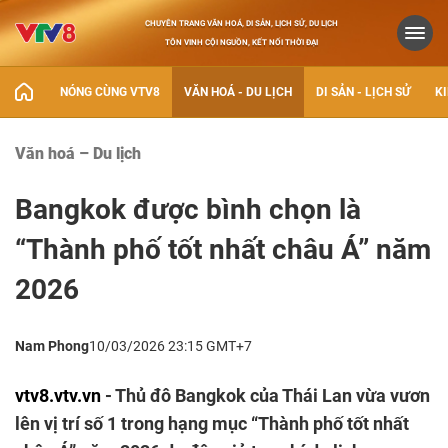
CHUYÊN TRANG VĂN HOÁ, DI SẢN, LỊCH SỬ, DU LỊCH
TÔN VINH CỘI NGUỒN, KẾT NỐI THỜI ĐẠI
NÓNG CÙNG VTV8
VĂN HOÁ - DU LỊCH
DI SẢN - LỊCH SỬ
KI
Văn hoá – Du lịch
Bangkok được bình chọn là
“Thành phố tốt nhất châu Á” năm
2026
Nam Phong
10/03/2026 23:15 GMT+7
vtv8.vtv.vn
- Thủ đô Bangkok của Thái Lan vừa vươn
lên vị trí số 1 trong hạng mục “Thành phố tốt nhất