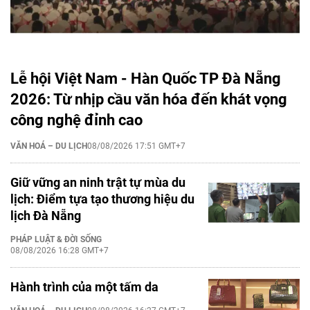
Lễ hội Việt Nam - Hàn Quốc TP Đà Nẵng
2026: Từ nhịp cầu văn hóa đến khát vọng
công nghệ đỉnh cao
VĂN HOÁ – DU LỊCH
08/08/2026 17:51 GMT+7
Giữ vững an ninh trật tự mùa du
lịch: Điểm tựa tạo thương hiệu du
lịch Đà Nẵng
PHÁP LUẬT & ĐỜI SỐNG
08/08/2026 16:28 GMT+7
Hành trình của một tấm da