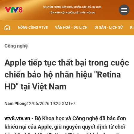
CHUYÊN TRANG VĂN HOÁ, DI SẢN, LỊCH SỬ, DU LỊCH
TÔN VINH CỘI NGUỒN, KẾT NỐI THỜI ĐẠI
NÓNG CÙNG VTV8
VĂN HOÁ - DU LỊCH
DI SẢN - LỊCH SỬ
KI
Công nghệ
Apple tiếp tục thất bại trong cuộc
chiến bảo hộ nhãn hiệu "Retina
HD" tại Việt Nam
Nam Phong
12/06/2026 19:29 GMT+7
vtv8.vtv.vn
- Bộ Khoa học và Công nghệ đã bác đơn
khiếu nại của Apple, giữ nguyên quyết định từ chối