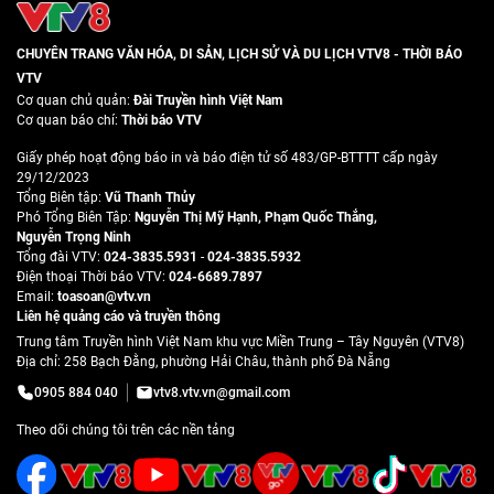
CHUYÊN TRANG VĂN HÓA, DI SẢN, LỊCH SỬ VÀ DU LỊCH VTV8 - THỜI BÁO
VTV
Cơ quan chủ quản:
Đài Truyền hình Việt Nam
Cơ quan báo chí:
Thời báo VTV
Giấy phép hoạt động báo in và báo điện tử số 483/GP-BTTTT cấp ngày
29/12/2023
Tổng Biên tập:
Vũ Thanh Thủy
Phó Tổng Biên Tập:
Nguyễn Thị Mỹ Hạnh
,
Phạm Quốc Thắng
,
Nguyễn Trọng Ninh
Tổng đài VTV:
024-3835.5931
-
024-3835.5932
Ðiện thoại Thời báo VTV:
024-6689.7897
Email:
toasoan@vtv.vn
Liên hệ quảng cáo và truyền thông
Trung tâm Truyền hình Việt Nam khu vực Miền Trung – Tây Nguyên (VTV8)
Địa chỉ: 258 Bạch Đằng, phường Hải Châu, thành phố Đà Nẵng
0905 884 040
vtv8.vtv.vn@gmail.com
Theo dõi chúng tôi trên các nền tảng