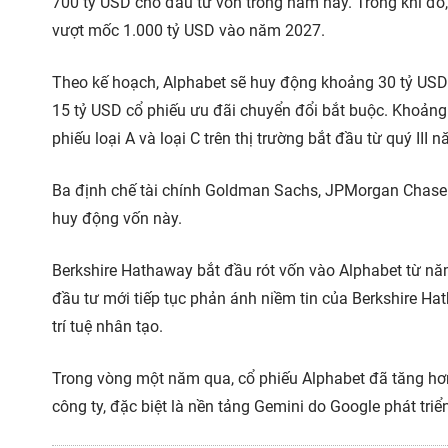
700 tỷ USD cho đầu tư vốn trong năm nay. Trong khi đó
vượt mốc 1.000 tỷ USD vào năm 2027.
Theo kế hoạch, Alphabet sẽ huy động khoảng 30 tỷ USD
15 tỷ USD cổ phiếu ưu đãi chuyển đổi bắt buộc. Khoảng
phiếu loại A và loại C trên thị trường bắt đầu từ quý III 
Ba định chế tài chính Goldman Sachs, JPMorgan Chase 
huy động vốn này.
Berkshire Hathaway bắt đầu rót vốn vào Alphabet từ nă
đầu tư mới tiếp tục phản ánh niềm tin của Berkshire Ha
trí tuệ nhân tạo.
Trong vòng một năm qua, cổ phiếu Alphabet đã tăng hơn
công ty, đặc biệt là nền tảng Gemini do Google phát triể