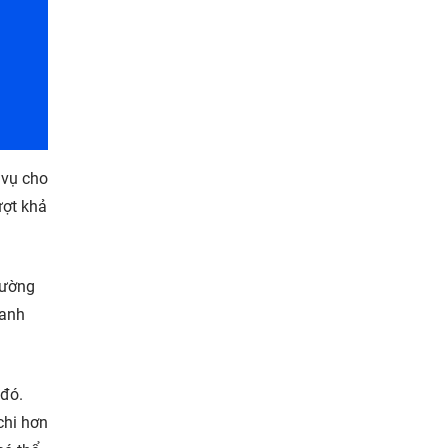
 vụ cho
ượt khả
rường
oanh
 đó.
chi hơn