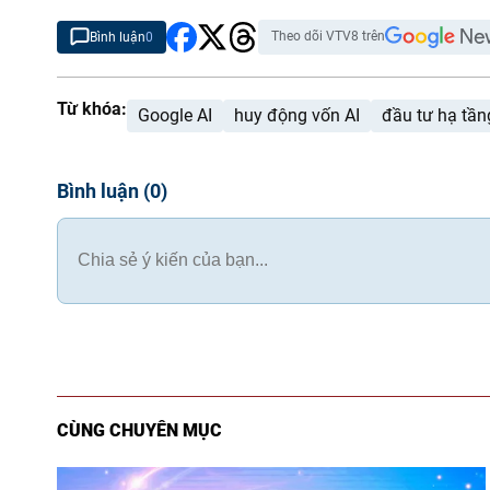
Theo dõi VTV8 trên
Bình luận
0
Từ khóa:
Google AI
huy động vốn AI
đầu tư hạ tần
Bình luận
(
0
)
CÙNG CHUYÊN MỤC