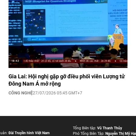
Gia Lai: Hội nghị gặp gỡ điều phối viên Lượng tử
Đông Nam Á mở rộng
CÔNG NGHỆ
27/07/2026 05:45 GMT+7
Tổng Biên tập:
Vũ Thanh Thủy
quản:
Đài Truyền hình Việt Nam
Phó Tổng Biên Tập:
Nguyễn Thị Mỹ Hạ