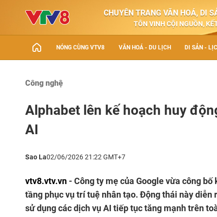
CHUYÊN TRANG VĂN HOÁ, DI SẢ
TÔN VINH CỘI NGUỒN, KẾT
NÓNG CÙNG VTV8
VĂN HOÁ - DU LỊCH
DI SẢN - LỊ
Công nghệ
Alphabet lên kế hoạch huy động
AI
Sao La
02/06/2026 21:22 GMT+7
vtv8.vtv.vn
- Công ty mẹ của Google vừa công bố 
tầng phục vụ trí tuệ nhân tạo. Động thái này diễn
sử dụng các dịch vụ AI tiếp tục tăng mạnh trên to