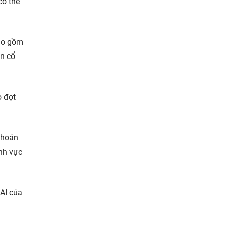
có thể
bao gồm
án cổ
o đợt
Khoản
ĩnh vực
AI của