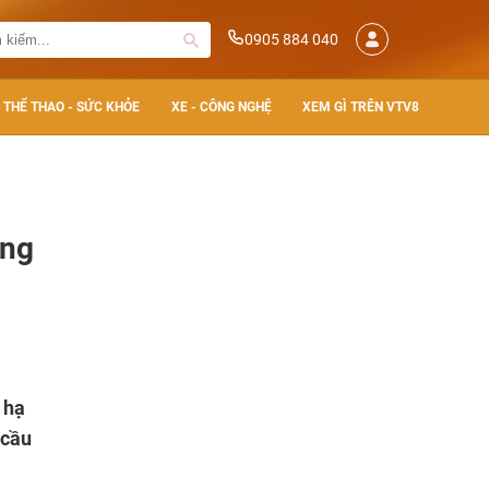
0905 884 040
THỂ THAO - SỨC KHỎE
XE - CÔNG NGHỆ
XEM GÌ TRÊN VTV8
ầng
 hạ
 cầu