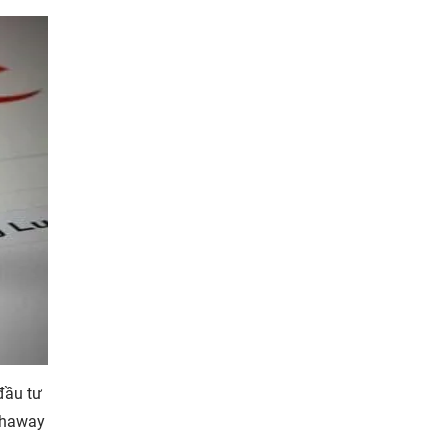
đầu tư
athaway