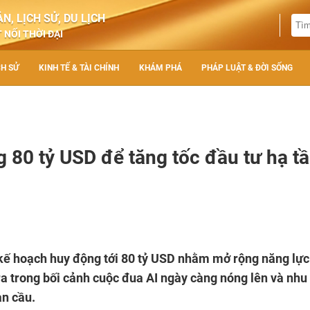
N, LỊCH SỬ, DU LỊCH
 NỐI THỜI ĐẠI
CH SỬ
KINH TẾ & TÀI CHÍNH
KHÁM PHÁ
PHÁP LUẬT & ĐỜI SỐNG
 80 tỷ USD để tăng tốc đầu tư hạ t
kế hoạch huy động tới 80 tỷ USD nhằm mở rộng năng lực
 ra trong bối cảnh cuộc đua AI ngày càng nóng lên và nhu
àn cầu.