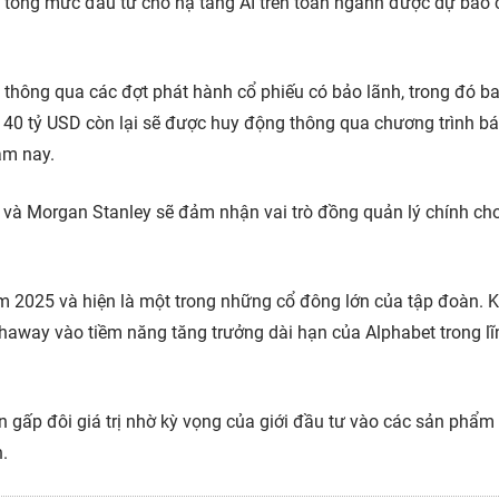
, tổng mức đầu tư cho hạ tầng AI trên toàn ngành được dự báo 
 thông qua các đợt phát hành cổ phiếu có bảo lãnh, trong đó 
 40 tỷ USD còn lại sẽ được huy động thông qua chương trình b
năm nay.
và Morgan Stanley sẽ đảm nhận vai trò đồng quản lý chính ch
m 2025 và hiện là một trong những cổ đông lớn của tập đoàn. 
thaway vào tiềm năng tăng trưởng dài hạn của Alphabet trong l
 gấp đôi giá trị nhờ kỳ vọng của giới đầu tư vào các sản phẩm 
n.