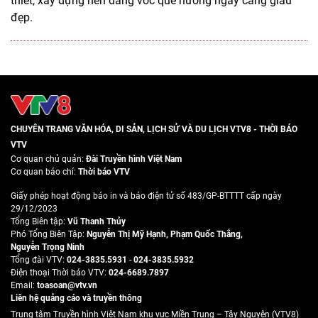
thiết, xây dựng nên dáng vóc quê hương ngày càng giàu
đẹp.
CHUYÊN TRANG VĂN HÓA, DI SẢN, LỊCH SỬ VÀ DU LỊCH VTV8 - THỜI BÁO
VTV
Cơ quan chủ quản:
Đài Truyền hình Việt Nam
Cơ quan báo chí:
Thời báo VTV
Giấy phép hoạt động báo in và báo điện tử số 483/GP-BTTTT cấp ngày
29/12/2023
Tổng Biên tập:
Vũ Thanh Thủy
Phó Tổng Biên Tập:
Nguyễn Thị Mỹ Hạnh
,
Phạm Quốc Thắng
,
Nguyễn Trọng Ninh
Tổng đài VTV:
024-3835.5931
-
024-3835.5932
Ðiện thoại Thời báo VTV:
024-6689.7897
Email:
toasoan@vtv.vn
Liên hệ quảng cáo và truyền thông
Trung tâm Truyền hình Việt Nam khu vực Miền Trung – Tây Nguyên (VTV8)