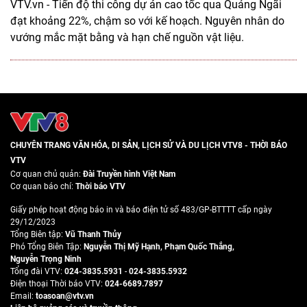
VTV.vn - Tiến độ thi công dự án cao tốc qua Quảng Ngãi
đạt khoảng 22%, chậm so với kế hoạch. Nguyên nhân do
vướng mắc mặt bằng và hạn chế nguồn vật liệu.
CHUYÊN TRANG VĂN HÓA, DI SẢN, LỊCH SỬ VÀ DU LỊCH VTV8 - THỜI BÁO
VTV
Cơ quan chủ quản:
Đài Truyền hình Việt Nam
Cơ quan báo chí:
Thời báo VTV
Giấy phép hoạt động báo in và báo điện tử số 483/GP-BTTTT cấp ngày
29/12/2023
Tổng Biên tập:
Vũ Thanh Thủy
Phó Tổng Biên Tập:
Nguyễn Thị Mỹ Hạnh
,
Phạm Quốc Thắng
,
Nguyễn Trọng Ninh
Tổng đài VTV:
024-3835.5931
-
024-3835.5932
Ðiện thoại Thời báo VTV:
024-6689.7897
Email:
toasoan@vtv.vn