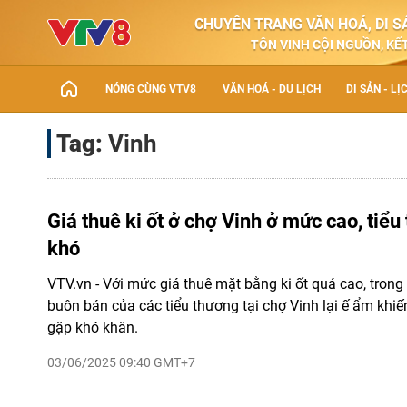
CHUYÊN TRANG VĂN HOÁ, DI SẢ
TÔN VINH CỘI NGUỒN, KẾT
NÓNG CÙNG VTV8
VĂN HOÁ - DU LỊCH
DI SẢN - LỊ
Tag:
Vinh
Giá thuê ki ốt ở chợ Vinh ở mức cao, tiể
khó
VTV.vn - Với mức giá thuê mặt bằng ki ốt quá cao, trong 
buôn bán của các tiểu thương tại chợ Vinh lại ế ẩm khiế
gặp khó khăn.
03/06/2025 09:40 GMT+7