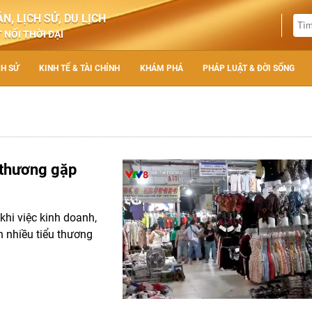
N, LỊCH SỬ, DU LỊCH
 NỐI THỜI ĐẠI
CH SỬ
KINH TẾ & TÀI CHÍNH
KHÁM PHÁ
PHÁP LUẬT & ĐỜI SỐNG
u thương gặp
khi việc kinh doanh,
n nhiều tiểu thương