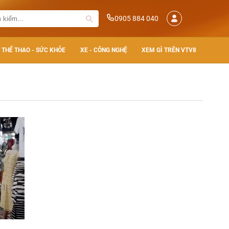
0905 884 040
THỂ THAO - SỨC KHỎE
XE - CÔNG NGHỆ
XEM GÌ TRÊN VTV8