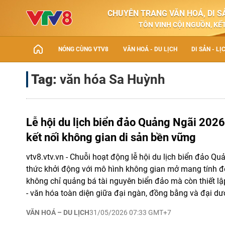
CHUYÊN TRANG VĂN HOÁ, DI SẢ
TÔN VINH CỘI NGUỒN, KẾT
NÓNG CÙNG VTV8
VĂN HOÁ - DU LỊCH
DI SẢN - LỊ
Tag:
văn hóa Sa Huỳnh
Lễ hội du lịch biển đảo Quảng Ngãi 2026
kết nối không gian di sản bền vững
vtv8.vtv.vn - Chuỗi hoạt động lễ hội du lịch biển đảo Q
thức khởi động với mô hình không gian mở mang tính độ
không chỉ quảng bá tài nguyên biển đảo mà còn thiết lập 
- văn hóa toàn diện giữa đại ngàn, đồng bằng và đại dư
VĂN HOÁ – DU LỊCH
31/05/2026 07:33 GMT+7