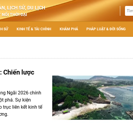
N, LỊCH SỬ, DU LỊCH
 NỐI THỜI ĐẠI
CH SỬ
KINH TẾ & TÀI CHÍNH
KHÁM PHÁ
PHÁP LUẬT & ĐỜI SỐNG
: Chiến lược
uảng Ngãi 2026 chính
t phá. Sự kiện
trục liên kết kinh tế
ơng.