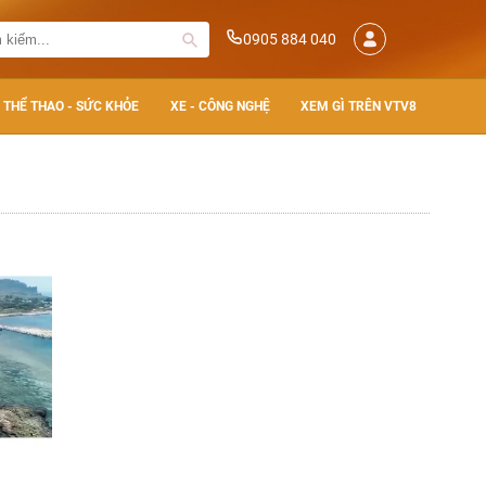
0905 884 040
THỂ THAO - SỨC KHỎE
XE - CÔNG NGHỆ
XEM GÌ TRÊN VTV8