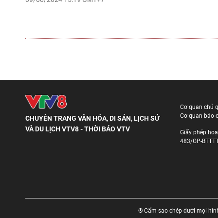
Cơ quan chủ 
Cơ quan báo c
CHUYÊN TRANG VĂN HÓA, DI SẢN, LỊCH SỬ
VÀ DU LỊCH VTV8 - THỜI BÁO VTV
Giấy phép hoạ
483/GP-BTTTT
® Cấm sao chép dưới mọi hình 