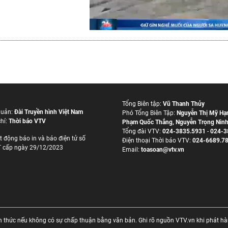
Tổng Biên tập:
Vũ Thanh Thủy
quản:
Đài Truyền hình Việt Nam
Phó Tổng Biên Tập:
Nguyễn Thị Mỹ Hạ
hí:
Thời báo VTV
Phạm Quốc Thắng
,
Nguyễn Trọng Nin
Tổng đài VTV:
024-3835.5931
-
024-3
t động báo in và báo điện tử số
Ðiện thoại Thời báo VTV:
024-6689.7
 cấp ngày 29/12/2023
Email:
toasoan@vtv.vn
thức nếu không có sự chấp thuận bằng văn bản. Ghi rõ nguồn VTV.vn khi phát hành