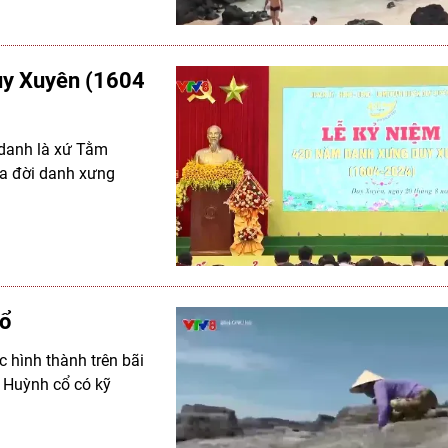
uy Xuyên (1604
 danh là xứ Tằm
ra đời danh xưng
cổ
c hình thành trên bãi
a Huỳnh cổ có kỹ