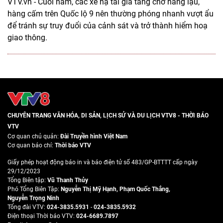
VTV.vn - Cuối năm, các xe hạ tải gia tăng chở hàng lậu,
hàng cấm trên Quốc lộ 9 nên thường phóng nhanh vượt ẩu
để tránh sự truy đuổi của cảnh sát và trở thành hiểm hoạ
giao thông.
CHUYÊN TRANG VĂN HÓA, DI SẢN, LỊCH SỬ VÀ DU LỊCH VTV8 - THỜI BÁO
VTV
Cơ quan chủ quản:
Đài Truyền hình Việt Nam
Cơ quan báo chí:
Thời báo VTV
Giấy phép hoạt động báo in và báo điện tử số 483/GP-BTTTT cấp ngày
29/12/2023
Tổng Biên tập:
Vũ Thanh Thủy
Phó Tổng Biên Tập:
Nguyễn Thị Mỹ Hạnh
,
Phạm Quốc Thắng
,
Nguyễn Trọng Ninh
Tổng đài VTV:
024-3835.5931
-
024-3835.5932
Ðiện thoại Thời báo VTV:
024-6689.7897