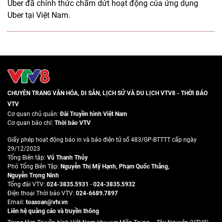
Uber đã chính thức chấm dứt hoạt động của ứng dụng
Uber tại Việt Nam.
CHUYÊN TRANG VĂN HÓA, DI SẢN, LỊCH SỬ VÀ DU LỊCH VTV8 - THỜI BÁO
VTV
Cơ quan chủ quản:
Đài Truyền hình Việt Nam
Cơ quan báo chí:
Thời báo VTV
Giấy phép hoạt động báo in và báo điện tử số 483/GP-BTTTT cấp ngày
29/12/2023
Tổng Biên tập:
Vũ Thanh Thủy
Phó Tổng Biên Tập:
Nguyễn Thị Mỹ Hạnh
,
Phạm Quốc Thắng
,
Nguyễn Trọng Ninh
Tổng đài VTV:
024-3835.5931
-
024-3835.5932
Ðiện thoại Thời báo VTV:
024-6689.7897
Email:
toasoan@vtv.vn
Liên hệ quảng cáo và truyền thông