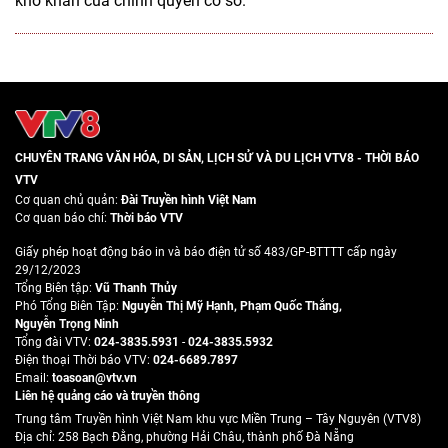
khó khăn của chính quyền cơ sở.
CHUYÊN TRANG VĂN HÓA, DI SẢN, LỊCH SỬ VÀ DU LỊCH VTV8 - THỜI BÁO
VTV
Cơ quan chủ quản:
Đài Truyền hình Việt Nam
Cơ quan báo chí:
Thời báo VTV
Giấy phép hoạt động báo in và báo điện tử số 483/GP-BTTTT cấp ngày
29/12/2023
Tổng Biên tập:
Vũ Thanh Thủy
Phó Tổng Biên Tập:
Nguyễn Thị Mỹ Hạnh
,
Phạm Quốc Thắng
,
Nguyễn Trọng Ninh
Tổng đài VTV:
024-3835.5931
-
024-3835.5932
Ðiện thoại Thời báo VTV:
024-6689.7897
Email:
toasoan@vtv.vn
Liên hệ quảng cáo và truyền thông
Trung tâm Truyền hình Việt Nam khu vực Miền Trung – Tây Nguyên (VTV8)
Địa chỉ: 258 Bạch Đằng, phường Hải Châu, thành phố Đà Nẵng