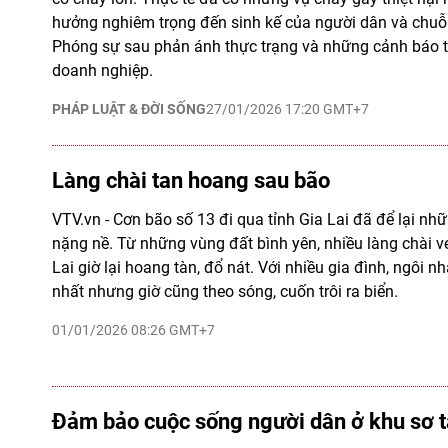
hưởng nghiêm trọng đến sinh kế của người dân và chuỗi
Phóng sự sau phản ánh thực trạng và những cảnh báo t
doanh nghiệp.
PHÁP LUẬT & ĐỜI SỐNG
27/01/2026 17:20 GMT+7
Làng chài tan hoang sau bão
VTV.vn - Cơn bão số 13 đi qua tỉnh Gia Lai đã để lại nh
nặng nề. Từ những vùng đất bình yên, nhiều làng chài ve
Lai giờ lại hoang tàn, đổ nát. Với nhiều gia đình, ngôi nh
nhất nhưng giờ cũng theo sóng, cuốn trôi ra biển.
01/01/2026 08:26 GMT+7
Đảm bảo cuộc sống người dân ở khu sơ 