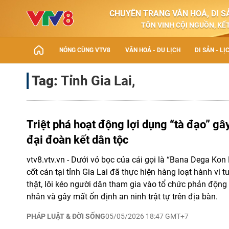
CHUYÊN TRANG VĂN HOÁ, DI SẢ
TÔN VINH CỘI NGUỒN, KẾT
NÓNG CÙNG VTV8
VĂN HOÁ - DU LỊCH
DI SẢN - LỊ
Tag:
Tỉnh Gia Lai,
Triệt phá hoạt động lợi dụng “tà đạo” gây
đại đoàn kết dân tộc
vtv8.vtv.vn - Dưới vỏ bọc của cái gọi là “Bana Dega Kon
cốt cán tại tỉnh Gia Lai đã thực hiện hàng loạt hành vi t
thật, lôi kéo người dân tham gia vào tổ chức phản động 
nhân và gây mất ổn định an ninh trật tự trên địa bàn.
PHÁP LUẬT & ĐỜI SỐNG
05/05/2026 18:47 GMT+7