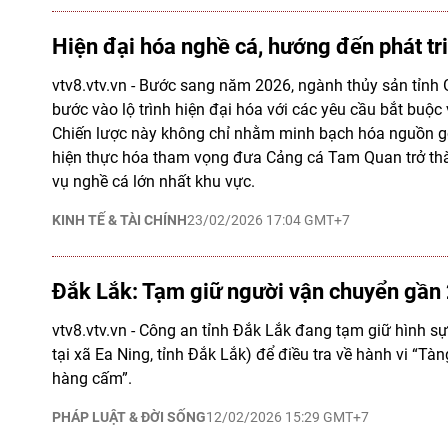
Hiện đại hóa nghề cá, hướng đến phát tr
vtv8.vtv.vn - Bước sang năm 2026, ngành thủy sản tỉnh 
bước vào lộ trình hiện đại hóa với các yêu cầu bắt buộc
Chiến lược này không chỉ nhằm minh bạch hóa nguồn g
hiện thực hóa tham vọng đưa Cảng cá Tam Quan trở thà
vụ nghề cá lớn nhất khu vực.
KINH TẾ & TÀI CHÍNH
23/02/2026 17:04 GMT+7
Ðắk Lắk: Tạm giữ người vận chuyển gần 
vtv8.vtv.vn - Công an tỉnh Ðắk Lắk đang tạm giữ hình s
tại xã Ea Ning, tỉnh Ðắk Lắk) để điều tra về hành vi “Tàn
hàng cấm”.
PHÁP LUẬT & ĐỜI SỐNG
12/02/2026 15:29 GMT+7