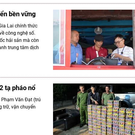
iển bền vững
Gia Lai chính thức
 về công nghệ số.
ốc hải sản mà còn
nh trung tâm dịch
2 tạ pháo nổ
ự Phạm Văn Ðạt (trú
g trữ, vận chuyển