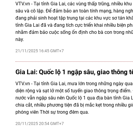
VTV.vn - Tại tỉnh Gia Lai, các vùng thấp trũng, nhiều kh
sâu và cô lập. Để đảm bảo an toàn tính mạng, hàng ng
đang phải sinh hoạt tập trung tại các khu vực sơ tán k
tỉnh Gia Lai đã và đang tích cực triển khai nhiều biện ph
nhằm đảm bảo cuộc sống ổn định cho bà con trong nh
này.
21/11/2025 16:45 GMT+7
Gia Lai: Quốc lộ 1 ngập sâu, giao thông tê
VTV.vn - Tại tỉnh Gia Lai, mưa lớn trong những ngày qua
diện rộng và sạt lở một số tuyến giao thông trọng điểm. 
nước vẫn ngập sâu nên Quốc lộ 1 qua địa bàn tỉnh Gia L
chia cắt, nhiều phương tiện đã bị mắc kẹt trong nhiều gi
phóng viên Thời sự trong đêm qua.
20/11/2025 20:54 GMT+7