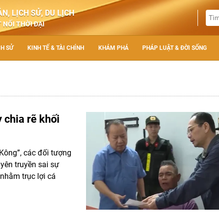
N, LỊCH SỬ, DU LỊCH
 NỐI THỜI ĐẠI
CH SỬ
KINH TẾ & TÀI CHÍNH
KHÁM PHÁ
PHÁP LUẬT & ĐỜI SỐNG
 chia rẽ khối
 Kông”, các đối tượng
uyên truyền sai sự
nhằm trục lợi cá