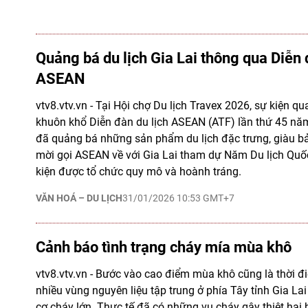
Quảng bá du lịch Gia Lai thông qua Diễn 
ASEAN
vtv8.vtv.vn - Tại Hội chợ Du lịch Travex 2026, sự kiện q
khuôn khổ Diễn đàn du lịch ASEAN (ATF) lần thứ 45 năm
đã quảng bá những sản phẩm du lịch đặc trưng, giàu b
mời gọi ASEAN về với Gia Lai tham dự Năm Du lịch Quốc
kiện được tổ chức quy mô và hoành tráng.
VĂN HOÁ – DU LỊCH
31/01/2026 10:53 GMT+7
Cảnh báo tình trạng cháy mía mùa khô
vtv8.vtv.vn - Bước vào cao điểm mùa khô cũng là thời đ
nhiều vùng nguyên liệu tập trung ở phía Tây tỉnh Gia L
cơ cháy lớn. Thực tế đã có những vụ cháy gây thiệt hại