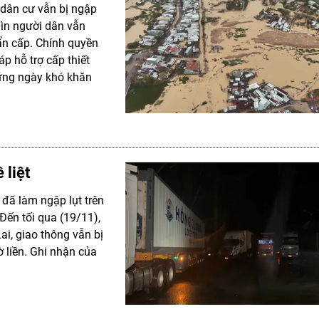
u dân cư vẫn bị ngập
hìn người dân vẫn
hẩn cấp. Chính quyền
áp hỗ trợ cấp thiết
ững ngày khó khăn
 liệt
 đã làm ngập lụt trên
Đến tối qua (19/11),
ai, giao thông vẫn bị
ờ liền. Ghi nhận của