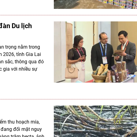
đàn Du lịch
uan trọng nằm trong
 2026, tỉnh Gia Lai
ản sắc, thông qua đó
 gia với nhiều sự
iểm thu hoạch mía,
ai đang đối mặt nguy
 hàng trăm hecta, ảnh