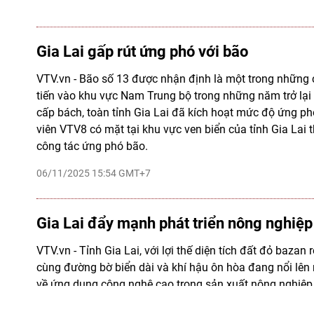
Gia Lai gấp rút ứng phó với bão
VTV.vn - Bão số 13 được nhận định là một trong những
tiến vào khu vực Nam Trung bộ trong những năm trở lại 
cấp bách, toàn tỉnh Gia Lai đã kích hoạt mức độ ứng p
viên VTV8 có mặt tại khu vực ven biển của tỉnh Gia Lai 
công tác ứng phó bão.
06/11/2025 15:54 GMT+7
Gia Lai đẩy mạnh phát triển nông nghiệ
VTV.vn - Tỉnh Gia Lai, với lợi thế diện tích đất đỏ bazan
cùng đường bờ biển dài và khí hậu ôn hòa đang nổi lê
về ứng dụng công nghệ cao trong sản xuất nông nghiệp
nghệ được xác định là một trong 5 trụ cột phát triển kin