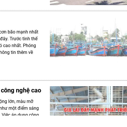
 cơn bão mạnh nhất
đây. Trước tình thế
hó cao nhất. Phóng
thông tin thêm về
p công nghệ cao
 rộng lớn, màu mỡ
n như một điểm sáng
. Việc áp dụng công
h tế của tỉnh, nhằm