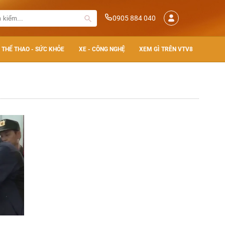
0905 884 040
THỂ THAO - SỨC KHỎE
XE - CÔNG NGHỆ
XEM GÌ TRÊN VTV8