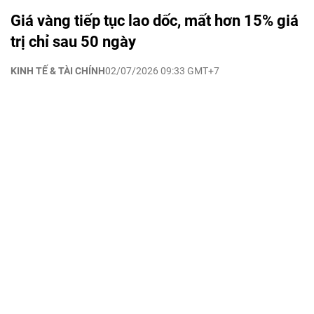
Giá vàng tiếp tục lao dốc, mất hơn 15% giá
trị chỉ sau 50 ngày
KINH TẾ & TÀI CHÍNH
02/07/2026 09:33 GMT+7
vtv8.vtv.vn - Thị trường vàng trong nước và thế giới đồng
loạt giảm mạnh trong phiên giao dịch ngày 1/7. Giá vàng