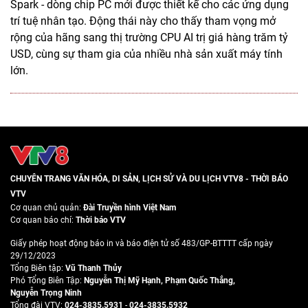
Spark - dòng chip PC mới được thiết kế cho các ứng dụng
trí tuệ nhân tạo. Động thái này cho thấy tham vọng mở
rộng của hãng sang thị trường CPU AI trị giá hàng trăm tỷ
USD, cùng sự tham gia của nhiều nhà sản xuất máy tính
lớn.
CHUYÊN TRANG VĂN HÓA, DI SẢN, LỊCH SỬ VÀ DU LỊCH VTV8 - THỜI BÁO
VTV
Cơ quan chủ quản:
Đài Truyền hình Việt Nam
Cơ quan báo chí:
Thời báo VTV
Giấy phép hoạt động báo in và báo điện tử số 483/GP-BTTTT cấp ngày
29/12/2023
Tổng Biên tập:
Vũ Thanh Thủy
Phó Tổng Biên Tập:
Nguyễn Thị Mỹ Hạnh
,
Phạm Quốc Thắng
,
Nguyễn Trọng Ninh
Tổng đài VTV:
024-3835.5931
-
024-3835.5932