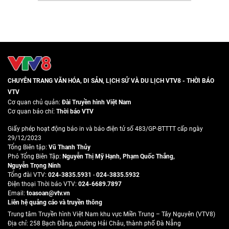
CHUYÊN TRANG VĂN HÓA, DI SẢN, LỊCH SỬ VÀ DU LỊCH VTV8 - THỜI BÁO
VTV
Cơ quan chủ quản:
Đài Truyền hình Việt Nam
Cơ quan báo chí:
Thời báo VTV
Giấy phép hoạt động báo in và báo điện tử số 483/GP-BTTTT cấp ngày
29/12/2023
Tổng Biên tập:
Vũ Thanh Thủy
Phó Tổng Biên Tập:
Nguyễn Thị Mỹ Hạnh
,
Phạm Quốc Thắng
,
Nguyễn Trọng Ninh
Tổng đài VTV:
024-3835.5931
-
024-3835.5932
Ðiện thoại Thời báo VTV:
024-6689.7897
Email:
toasoan@vtv.vn
Liên hệ quảng cáo và truyền thông
Trung tâm Truyền hình Việt Nam khu vực Miền Trung – Tây Nguyên (VTV8)
Địa chỉ: 258 Bạch Đằng, phường Hải Châu, thành phố Đà Nẵng