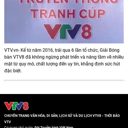
VTV.vn- Kể từ năm 2016, trải qua 6 lần tổ chức, Giải Bóng
bàn VTV8 đã không ngừng phát triển và nâng tầm về nhiều
mặt từ quy mô, chất lượng đến uy tín, khẳng định sức hút
đặc biệt.
CHUYÊN TRANG VĂN HÓA, DI SẢN, LỊCH SỬ VÀ DU LỊCH VTV8 - THỜI BÁO
VTV
Cơ quan chủ quản:
Đài Truyền hình Việt Nam