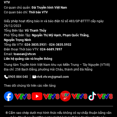
VTV
Cơ quan chủ quản:
Đài Truyền hình Việt Nam
Cơ quan báo chí:
Thời báo VTV
Giấy phép hoạt động báo in và báo điện tử số 483/GP-BTTTT cấp ngày
29/12/2023
Tổng Biên tập:
Vũ Thanh Thủy
Phó Tổng Biên Tập:
Nguyễn Thị Mỹ Hạnh
,
Phạm Quốc Thắng
,
Nguyễn Trọng Ninh
Tổng đài VTV:
024-3835.5931
-
024-3835.5932
Ðiện thoại Thời báo VTV:
024-6689.7897
Email:
toasoan@vtv.vn
Liên hệ quảng cáo và truyền thông
Trung tâm Truyền hình Việt Nam khu vực Miền Trung – Tây Nguyên (VTV8)
Địa chỉ: 258 Bạch Đằng, phường Hải Châu, thành phố Đà Nẵng
0905 884 040
vtv8.vtv.vn@gmail.com
Theo dõi chúng tôi trên các nền tảng
® Cấm sao chép dưới mọi hình thức nếu không có sự chấp thuận bằng văn