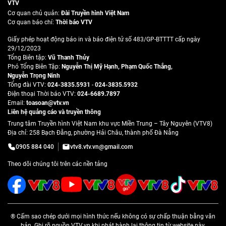
VTV
Cơ quan chủ quản:
Đài Truyền hình Việt Nam
Cơ quan báo chí:
Thời báo VTV
Giấy phép hoạt động báo in và báo điện tử số 483/GP-BTTTT cấp ngày
29/12/2023
Tổng Biên tập:
Vũ Thanh Thủy
Phó Tổng Biên Tập:
Nguyễn Thị Mỹ Hạnh
,
Phạm Quốc Thắng
,
Nguyễn Trọng Ninh
Tổng đài VTV:
024-3835.5931
-
024-3835.5932
Ðiện thoại Thời báo VTV:
024-6689.7897
Email:
toasoan@vtv.vn
Liên hệ quảng cáo và truyền thông
Trung tâm Truyền hình Việt Nam khu vực Miền Trung – Tây Nguyên (VTV8)
Địa chỉ: 258 Bạch Đằng, phường Hải Châu, thành phố Đà Nẵng
0905 884 040
vtv8.vtv.vn@gmail.com
Theo dõi chúng tôi trên các nền tảng
® Cấm sao chép dưới mọi hình thức nếu không có sự chấp thuận bằng văn
bản. Ghi rõ nguồn VTV.vn khi phát hành lại thông tin từ website này.