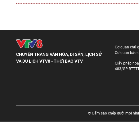
Cơ quan chủ 
Cơ quan báo c
CHUYÊN TRANG VĂN HÓA, DI SẢN, LỊCH SỬ
VÀ DU LỊCH VTV8 - THỜI BÁO VTV
Giấy phép hoạ
483/GP-BTTTT
® Cấm sao chép dưới mọi hình 