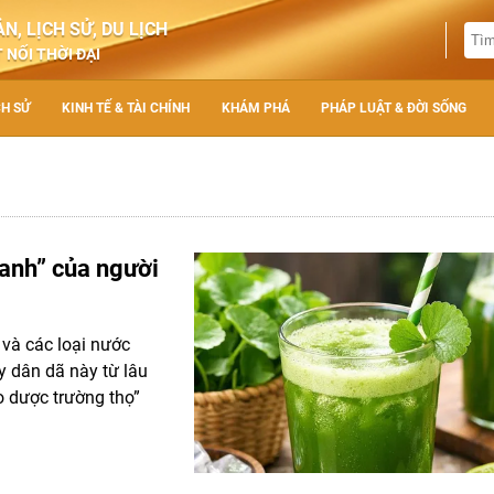
N, LỊCH SỬ, DU LỊCH
 NỐI THỜI ĐẠI
CH SỬ
KINH TẾ & TÀI CHÍNH
KHÁM PHÁ
PHÁP LUẬT & ĐỜI SỐNG
xanh” của người
 và các loại nước
ây dân dã này từ lâu
o dược trường thọ”