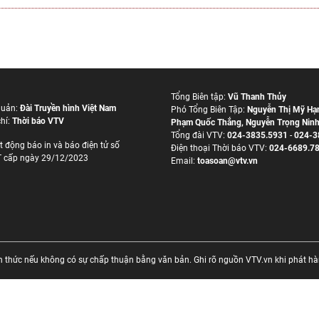
Tổng Biên tập:
Vũ Thanh Thủy
quản:
Đài Truyền hình Việt Nam
Phó Tổng Biên Tập:
Nguyễn Thị Mỹ Hạ
hí:
Thời báo VTV
Phạm Quốc Thắng
,
Nguyễn Trọng Nin
Tổng đài VTV:
024-3835.5931
-
024-3
t động báo in và báo điện tử số
Ðiện thoại Thời báo VTV:
024-6689.7
 cấp ngày 29/12/2023
Email:
toasoan@vtv.vn
thức nếu không có sự chấp thuận bằng văn bản. Ghi rõ nguồn VTV.vn khi phát hành