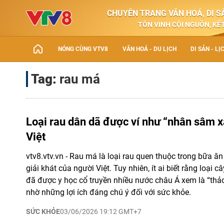
CHUYÊN TRANG VĂN HOÁ, DI SẢ
TÔN VINH CỘI NGUỒN, KẾT
NÓNG CÙNG VTV8
VĂN HOÁ - DU LỊCH
DI SẢN - LỊ
Tag:
rau má
Loại rau dân dã được ví như “nhân sâm 
Việt
vtv8.vtv.vn - Rau má là loại rau quen thuộc trong bữa ăn
giải khát của người Việt. Tuy nhiên, ít ai biết rằng loại c
đã được y học cổ truyền nhiều nước châu Á xem là “thả
nhờ những lợi ích đáng chú ý đối với sức khỏe.
SỨC KHỎE
03/06/2026 19:12 GMT+7