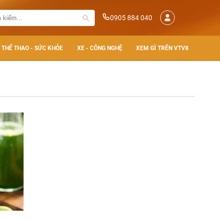
0905 884 040
THỂ THAO - SỨC KHỎE
XE - CÔNG NGHỆ
XEM GÌ TRÊN VTV8