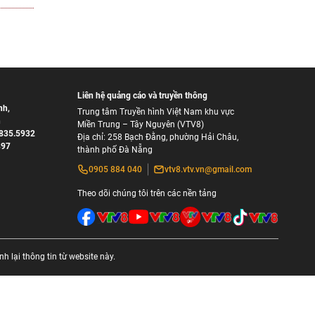
Liên hệ quảng cáo và truyền thông
nh
,
Trung tâm Truyền hình Việt Nam khu vực
h
Miền Trung – Tây Nguyên (VTV8)
835.5932
Địa chỉ: 258 Bạch Đằng, phường Hải Châu,
897
thành phố Đà Nẵng
0905 884 040
vtv8.vtv.vn@gmail.com
Theo dõi chúng tôi trên các nền tảng
 lại thông tin từ website này.