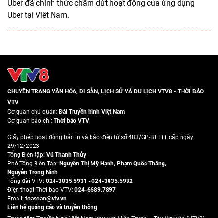
Uber đã chính thức chấm dứt hoạt động của ứng dụng
Uber tại Việt Nam.
CHUYÊN TRANG VĂN HÓA, DI SẢN, LỊCH SỬ VÀ DU LỊCH VTV8 - THỜI BÁO
VTV
Cơ quan chủ quản:
Đài Truyền hình Việt Nam
Cơ quan báo chí:
Thời báo VTV
Giấy phép hoạt động báo in và báo điện tử số 483/GP-BTTTT cấp ngày
29/12/2023
Tổng Biên tập:
Vũ Thanh Thủy
Phó Tổng Biên Tập:
Nguyễn Thị Mỹ Hạnh
,
Phạm Quốc Thắng
,
Nguyễn Trọng Ninh
Tổng đài VTV:
024-3835.5931
-
024-3835.5932
Ðiện thoại Thời báo VTV:
024-6689.7897
Email:
toasoan@vtv.vn
Liên hệ quảng cáo và truyền thông