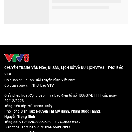
CHUYÊN TRANG VĂN HÓA, DI SẢN, LỊCH SỬ VÀ DU LỊCH VTV8 - THỜI BÁO
VTV
Cơ quan chủ quản:
Đài Truyền hình Việt Nam
Cơ quan báo chí:
Thời báo VTV
Giấy phép hoạt động báo in và báo điện tử số 483/GP-BTTTT cấp ngày
29/12/2023
Tổng Biên tập:
Vũ Thanh Thủy
Phó Tổng Biên Tập:
Nguyễn Thị Mỹ Hạnh
,
Phạm Quốc Thắng
,
Nguyễn Trọng Ninh
Tổng đài VTV:
024-3835.5931
-
024-3835.5932
Ðiện thoại Thời báo VTV:
024-6689.7897