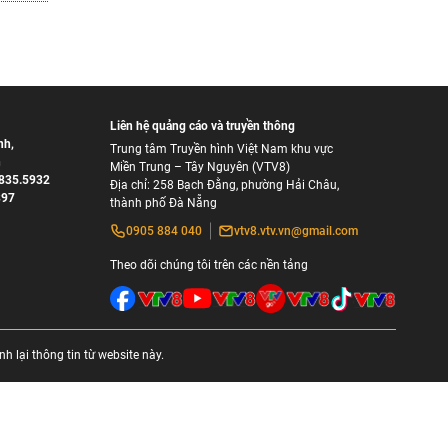
Liên hệ quảng cáo và truyền thông
nh
,
Trung tâm Truyền hình Việt Nam khu vực
h
Miền Trung – Tây Nguyên (VTV8)
835.5932
Địa chỉ: 258 Bạch Đằng, phường Hải Châu,
897
thành phố Đà Nẵng
0905 884 040
vtv8.vtv.vn@gmail.com
Theo dõi chúng tôi trên các nền tảng
 lại thông tin từ website này.