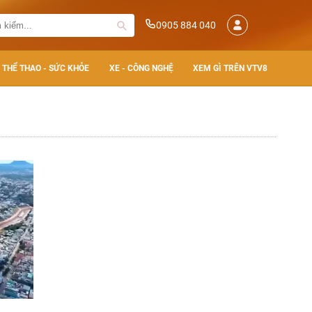
0905 884 040
THỂ THAO - SỨC KHỎE
XE - CÔNG NGHỆ
XEM GÌ TRÊN VTV8