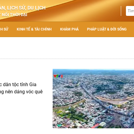
N, LỊCH SỬ, DU LỊCH
 NỐI THỜI ĐẠI
CH SỬ
KINH TẾ & TÀI CHÍNH
KHÁM PHÁ
PHÁP LUẬT & ĐỜI SỐNG
 dân tộc tỉnh Gia
ựng nên dáng vóc quê