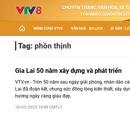
CHUYÊN TRANG VĂN HOÁ, DI SẢ
TÔN VINH CỘI NGUỒN, KẾT
NÓNG CÙNG VTV8
VĂN HOÁ - DU LỊCH
DI SẢN - LỊ
Tag:
phồn thịnh
Gia Lai 50 năm xây dựng và phát triển
VTV.vn - Tròn 50 năm sau ngày giải phóng, nhân dân các
Lai đã đoàn kết, chung sức đồng lòng kiến thiết, xây d
hương ngày càng giàu đẹp.
16/03/2025 19:08 GMT+7