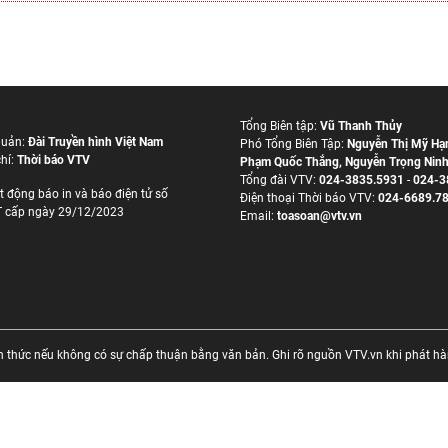
Tổng Biên tập:
Vũ Thanh Thủy
quản:
Đài Truyền hình Việt Nam
Phó Tổng Biên Tập:
Nguyễn Thị Mỹ Hạ
hí:
Thời báo VTV
Phạm Quốc Thắng
,
Nguyễn Trọng Nin
Tổng đài VTV:
024-3835.5931
-
024-3
t động báo in và báo điện tử số
Ðiện thoại Thời báo VTV:
024-6689.7
 cấp ngày 29/12/2023
Email:
toasoan@vtv.vn
thức nếu không có sự chấp thuận bằng văn bản. Ghi rõ nguồn VTV.vn khi phát hành