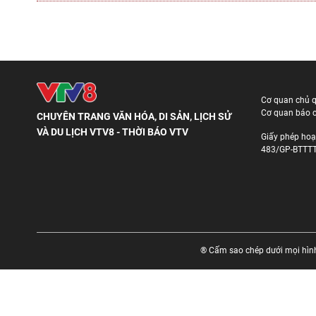
Cơ quan chủ 
Cơ quan báo c
CHUYÊN TRANG VĂN HÓA, DI SẢN, LỊCH SỬ
VÀ DU LỊCH VTV8 - THỜI BÁO VTV
Giấy phép hoạ
483/GP-BTTTT
® Cấm sao chép dưới mọi hình 