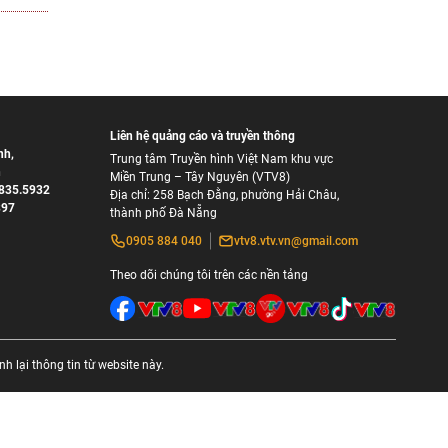
Liên hệ quảng cáo và truyền thông
nh
,
Trung tâm Truyền hình Việt Nam khu vực
h
Miền Trung – Tây Nguyên (VTV8)
835.5932
Địa chỉ: 258 Bạch Đằng, phường Hải Châu,
897
thành phố Đà Nẵng
0905 884 040
vtv8.vtv.vn@gmail.com
Theo dõi chúng tôi trên các nền tảng
 lại thông tin từ website này.