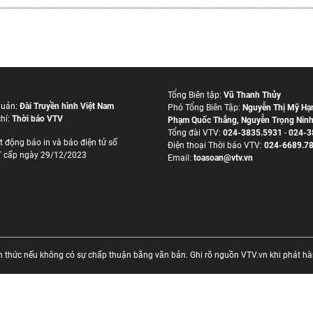
Tổng Biên tập:
Vũ Thanh Thủy
quản:
Đài Truyền hình Việt Nam
Phó Tổng Biên Tập:
Nguyễn Thị Mỹ Hạ
hí:
Thời báo VTV
Phạm Quốc Thắng
,
Nguyễn Trọng Nin
Tổng đài VTV:
024-3835.5931
-
024-3
t động báo in và báo điện tử số
Ðiện thoại Thời báo VTV:
024-6689.7
 cấp ngày 29/12/2023
Email:
toasoan@vtv.vn
thức nếu không có sự chấp thuận bằng văn bản. Ghi rõ nguồn VTV.vn khi phát hành