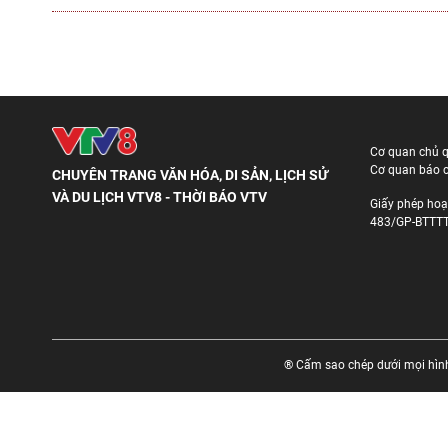
Cơ quan chủ 
Cơ quan báo c
CHUYÊN TRANG VĂN HÓA, DI SẢN, LỊCH SỬ
VÀ DU LỊCH VTV8 - THỜI BÁO VTV
Giấy phép hoạ
483/GP-BTTTT
® Cấm sao chép dưới mọi hình 