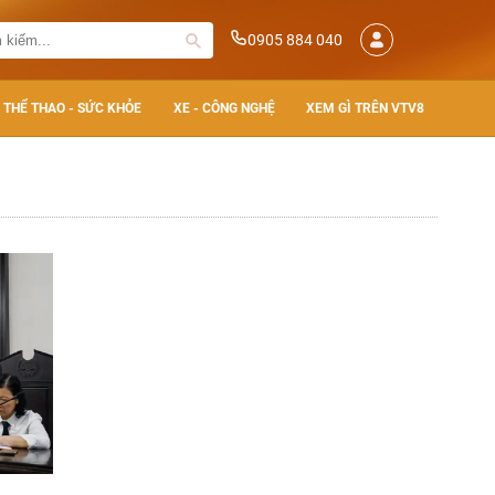
0905 884 040
THỂ THAO - SỨC KHỎE
XE - CÔNG NGHỆ
XEM GÌ TRÊN VTV8