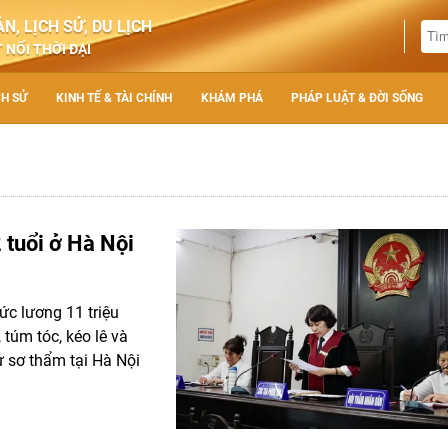
N, LỊCH SỬ, DU LỊCH
 NỐI THỜI ĐẠI
CH SỬ
KINH TẾ & TÀI CHÍNH
KHÁM PHÁ
PHÁP LUẬT & ĐỜI SỐNG
 tuổi ở Hà Nội
ức lương 11 triệu
túm tóc, kéo lê và
ử sơ thẩm tại Hà Nội