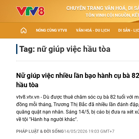
CHUYÊN TRANG VĂN HOÁ, DI SẢ
TÔN VINH CỘI NGUỒN, KẾT
NÓNG CÙNG VTV8
VĂN HOÁ - DU LỊCH
DI SẢN - LỊ
Tag:
nữ giúp việc hầu tòa
Nữ giúp việc nhiều lần bạo hành cụ bà 82
hầu tòa
vtv8.vtv.vn - Dù được thuê chăm sóc cụ bà 82 tuổi với m
đồng mỗi tháng, Trương Thị Bắc đã nhiều lần đánh đập, 
quăng quật nạn nhân. Sáng 14/5, bị cáo bị đưa ra xét x
về tội "Hành hạ người khác".
PHÁP LUẬT & ĐỜI SỐNG
14/05/2026 19:03 GMT+7