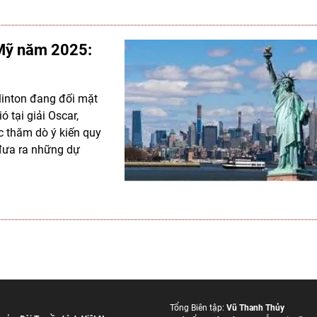
 Mỹ năm 2025:
linton đang đối mặt
 tại giải Oscar,
 thăm dò ý kiến quy
đưa ra những dự
Tổng Biên tập:
Vũ Thanh Thủy