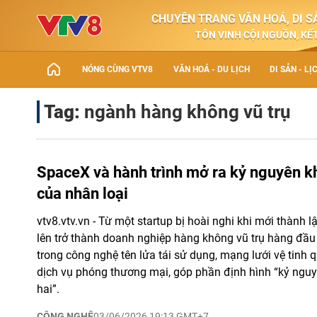
CHUYÊN TRANG VĂN HOÁ, DI SẢ
TÔN VINH CỘI NGUỒN, KẾT
NÓNG CÙNG VTV8
VĂN HOÁ - DU LỊCH
DI SẢN - LỊ
Tag:
ngành hàng không vũ trụ
SpaceX và hành trình mở ra kỷ nguyên k
của nhân loại
vtv8.vtv.vn - Từ một startup bị hoài nghi khi mới thành 
lên trở thành doanh nghiệp hàng không vũ trụ hàng đầu t
trong công nghệ tên lửa tái sử dụng, mạng lưới vệ tinh 
dịch vụ phóng thương mại, góp phần định hình “kỷ ngu
hai”.
CÔNG NGHỆ
03/06/2026 19:13 GMT+7