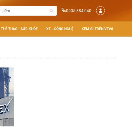
0905 884 040
THỂ THAO - SỨC KHỎE
XE - CÔNG NGHỆ
XEM GÌ TRÊN VTV8