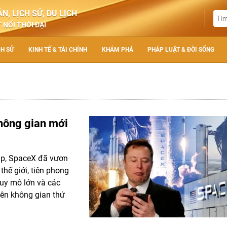
N, LỊCH SỬ, DU LỊCH
 NỐI THỜI ĐẠI
CH SỬ
KINH TẾ & TÀI CHÍNH
KHÁM PHÁ
PHÁP LUẬT & ĐỜI SỐNG
hông gian mới
lập, SpaceX đã vươn
hế giới, tiên phong
quy mô lớn và các
yên không gian thứ