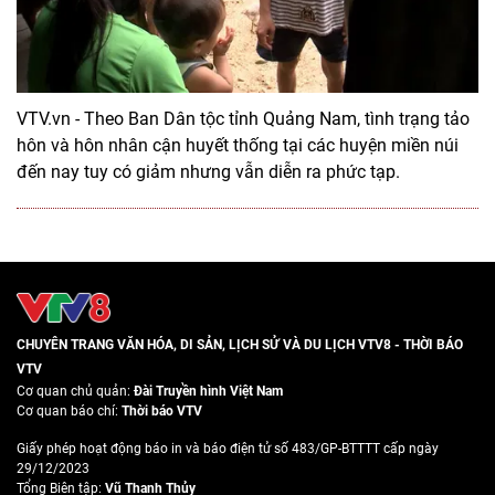
VTV.vn - Theo Ban Dân tộc tỉnh Quảng Nam, tình trạng tảo
hôn và hôn nhân cận huyết thống tại các huyện miền núi
đến nay tuy có giảm nhưng vẫn diễn ra phức tạp.
CHUYÊN TRANG VĂN HÓA, DI SẢN, LỊCH SỬ VÀ DU LỊCH VTV8 - THỜI BÁO
VTV
Cơ quan chủ quản:
Đài Truyền hình Việt Nam
Cơ quan báo chí:
Thời báo VTV
Giấy phép hoạt động báo in và báo điện tử số 483/GP-BTTTT cấp ngày
29/12/2023
Tổng Biên tập:
Vũ Thanh Thủy