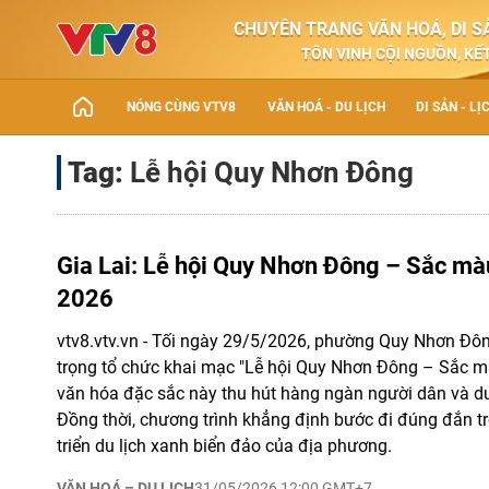
CHUYÊN TRANG VĂN HOÁ, DI SẢ
TÔN VINH CỘI NGUỒN, KẾT
NÓNG CÙNG VTV8
VĂN HOÁ - DU LỊCH
DI SẢN - LỊ
Tag:
Lễ hội Quy Nhơn Đông
Gia Lai: Lễ hội Quy Nhơn Đông – Sắc mà
2026
vtv8.vtv.vn - Tối ngày 29/5/2026, phường Quy Nhơn Đôn
trọng tổ chức khai mạc "Lễ hội Quy Nhơn Đông – Sắc mà
văn hóa đặc sắc này thu hút hàng ngàn người dân và d
Đồng thời, chương trình khẳng định bước đi đúng đắn tr
triển du lịch xanh biển đảo của địa phương.
VĂN HOÁ – DU LỊCH
31/05/2026 12:00 GMT+7