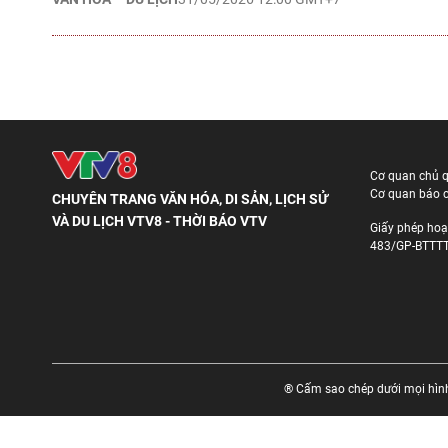
Cơ quan chủ 
Cơ quan báo c
CHUYÊN TRANG VĂN HÓA, DI SẢN, LỊCH SỬ
VÀ DU LỊCH VTV8 - THỜI BÁO VTV
Giấy phép hoạ
483/GP-BTTTT
® Cấm sao chép dưới mọi hình 