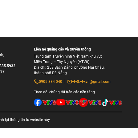
Liên hệ quảng cáo và truyền thông
nh
,
Trung tâm Truyền hình Việt Nam khu vực
h
Miền Trung – Tây Nguyên (VTV8)
835.5932
Địa chỉ: 258 Bạch Đằng, phường Hải Châu,
897
thành phố Đà Nẵng
0905 884 040
vtv8.vtv.vn@gmail.com
Theo dõi chúng tôi trên các nền tảng
 lại thông tin từ website này.