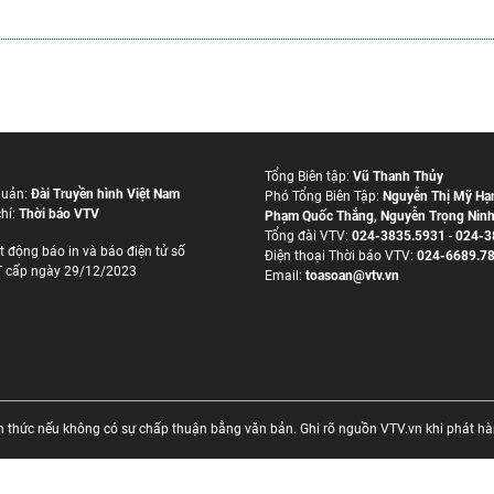
Tổng Biên tập:
Vũ Thanh Thủy
quản:
Đài Truyền hình Việt Nam
Phó Tổng Biên Tập:
Nguyễn Thị Mỹ Hạ
hí:
Thời báo VTV
Phạm Quốc Thắng
,
Nguyễn Trọng Nin
Tổng đài VTV:
024-3835.5931
-
024-3
t động báo in và báo điện tử số
Ðiện thoại Thời báo VTV:
024-6689.7
 cấp ngày 29/12/2023
Email:
toasoan@vtv.vn
thức nếu không có sự chấp thuận bằng văn bản. Ghi rõ nguồn VTV.vn khi phát hành