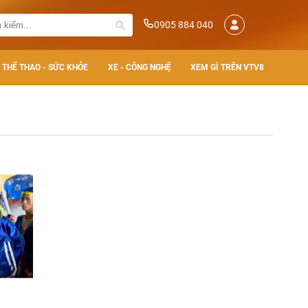
0905 884 040
THỂ THAO - SỨC KHỎE
XE - CÔNG NGHỆ
XEM GÌ TRÊN VTV8