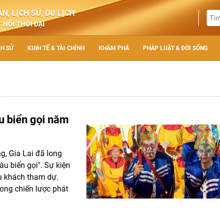
N, LỊCH SỬ, DU LỊCH
 NỐI THỜI ĐẠI
CH SỬ
KINH TẾ & TÀI CHÍNH
KHÁM PHÁ
PHÁP LUẬT & ĐỜI SỐNG
u biển gọi năm
g, Gia Lai đã long
u biển gọi". Sự kiện
u khách tham dự.
ong chiến lược phát