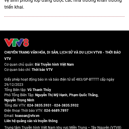
vệ sinh phòng lớp đang được các nhà trường khẩn trương
triển khai.
CHUYÊN TRANG VĂN HÓA, DI SẢN, LỊCH SỬ VÀ DU LỊCH VTV8 - THỜI BÁO
VTV
Cơ quan chủ quản:
Đài Truyền hình Việt Nam
Cơ quan báo chí:
Thời báo VTV
Giấy phép hoạt động báo in và báo điện tử số 483/GP-BTTTT cấp ngày
29/12/2023
Tổng Biên tập:
Vũ Thanh Thủy
Phó Tổng Biên Tập:
Nguyễn Thị Mỹ Hạnh
,
Phạm Quốc Thắng
,
Nguyễn Trọng Ninh
Tổng đài VTV:
024-3835.5931
-
024-3835.5932
Ðiện thoại Thời báo VTV:
024-6689.7897
Email:
toasoan@vtv.vn
Liên hệ quảng cáo và truyền thông
Trung tâm Truyền hình Việt Nam khu vực Miền Trung – Tây Nguyên (VTV8)