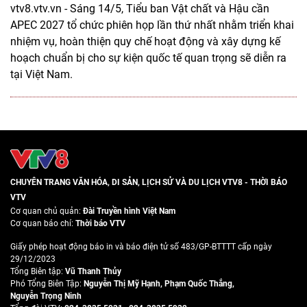
vtv8.vtv.vn - Sáng 14/5, Tiểu ban Vật chất và Hậu cần
APEC 2027 tổ chức phiên họp lần thứ nhất nhằm triển khai
nhiệm vụ, hoàn thiện quy chế hoạt động và xây dựng kế
hoạch chuẩn bị cho sự kiện quốc tế quan trọng sẽ diễn ra
tại Việt Nam.
CHUYÊN TRANG VĂN HÓA, DI SẢN, LỊCH SỬ VÀ DU LỊCH VTV8 - THỜI BÁO
VTV
Cơ quan chủ quản:
Đài Truyền hình Việt Nam
Cơ quan báo chí:
Thời báo VTV
Giấy phép hoạt động báo in và báo điện tử số 483/GP-BTTTT cấp ngày
29/12/2023
Tổng Biên tập:
Vũ Thanh Thủy
Phó Tổng Biên Tập:
Nguyễn Thị Mỹ Hạnh
,
Phạm Quốc Thắng
,
Nguyễn Trọng Ninh