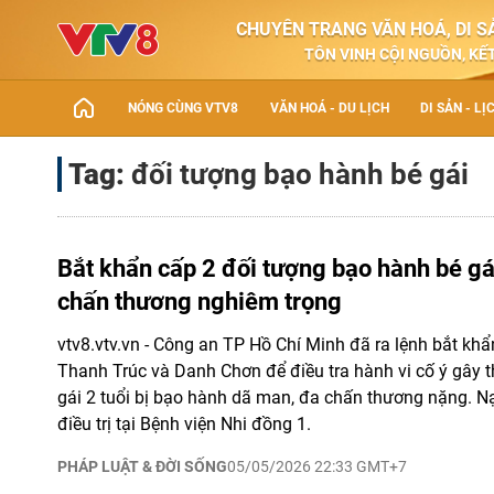
CHUYÊN TRANG VĂN HOÁ, DI SẢ
TÔN VINH CỘI NGUỒN, KẾT
NÓNG CÙNG VTV8
VĂN HOÁ - DU LỊCH
DI SẢN - LỊ
Tag:
đối tượng bạo hành bé gái
Bắt khẩn cấp 2 đối tượng bạo hành bé gá
chấn thương nghiêm trọng
vtv8.vtv.vn - Công an TP Hồ Chí Minh đã ra lệnh bắt kh
Thanh Trúc và Danh Chơn để điều tra hành vi cố ý gây t
gái 2 tuổi bị bạo hành dã man, đa chấn thương nặng. 
điều trị tại Bệnh viện Nhi đồng 1.
PHÁP LUẬT & ĐỜI SỐNG
05/05/2026 22:33 GMT+7