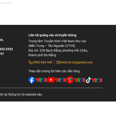
Liên hệ quảng cáo và truyền thông
nh
,
Trung tâm Truyền hình Việt Nam khu vực
h
Miền Trung – Tây Nguyên (VTV8)
835.5932
Địa chỉ: 258 Bạch Đằng, phường Hải Châu,
897
thành phố Đà Nẵng
0905 884 040
vtv8.vtv.vn@gmail.com
Theo dõi chúng tôi trên các nền tảng
 lại thông tin từ website này.