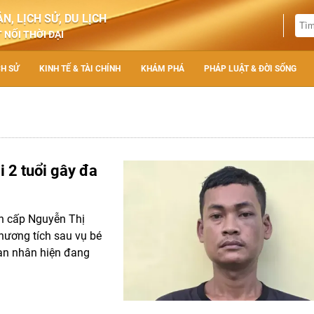
N, LỊCH SỬ, DU LỊCH
 NỐI THỜI ĐẠI
CH SỬ
KINH TẾ & TÀI CHÍNH
KHÁM PHÁ
PHÁP LUẬT & ĐỜI SỐNG
i 2 tuổi gây đa
ẩn cấp Nguyễn Thị
hương tích sau vụ bé
Nạn nhân hiện đang