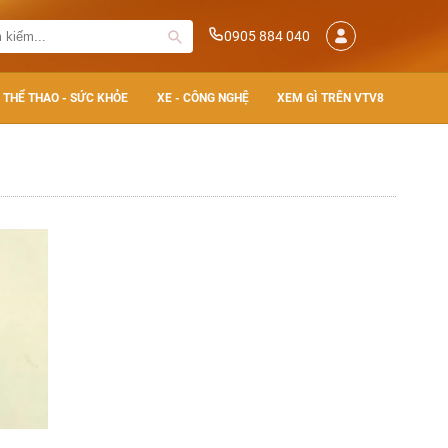
0905 884 040
THỂ THAO - SỨC KHỎE
XE - CÔNG NGHỆ
XEM GÌ TRÊN VTV8