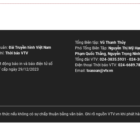
Tổng Biên tập:
Vũ Thanh Thủy
quản:
Đài Truyền hình Việt Nam
Phó Tổng Biên Tập:
Nguyễn Thị Mỹ Hạ
hí:
Thời báo VTV
Phạm Quốc Thắng
,
Nguyễn Trọng Nin
Tổng đài VTV:
024-3835.5931
-
024-3
t động báo in và báo điện tử số
Ðiện thoại Thời báo VTV:
024-6689.7
 cấp ngày 29/12/2023
Email:
toasoan@vtv.vn
thức nếu không có sự chấp thuận bằng văn bản. Ghi rõ nguồn VTV.vn khi phát hành