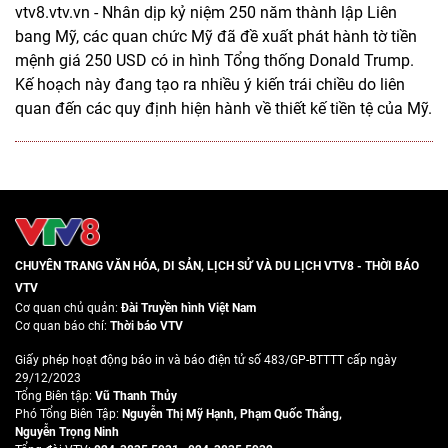
vtv8.vtv.vn - Nhân dịp kỷ niệm 250 năm thành lập Liên
bang Mỹ, các quan chức Mỹ đã đề xuất phát hành tờ tiền
mệnh giá 250 USD có in hình Tổng thống Donald Trump.
Kế hoạch này đang tạo ra nhiều ý kiến trái chiều do liên
quan đến các quy định hiện hành về thiết kế tiền tệ của Mỹ.
CHUYÊN TRANG VĂN HÓA, DI SẢN, LỊCH SỬ VÀ DU LỊCH VTV8 - THỜI BÁO
VTV
Cơ quan chủ quản:
Đài Truyền hình Việt Nam
Cơ quan báo chí:
Thời báo VTV
Giấy phép hoạt động báo in và báo điện tử số 483/GP-BTTTT cấp ngày
29/12/2023
Tổng Biên tập:
Vũ Thanh Thủy
Phó Tổng Biên Tập:
Nguyễn Thị Mỹ Hạnh
,
Phạm Quốc Thắng
,
Nguyễn Trọng Ninh